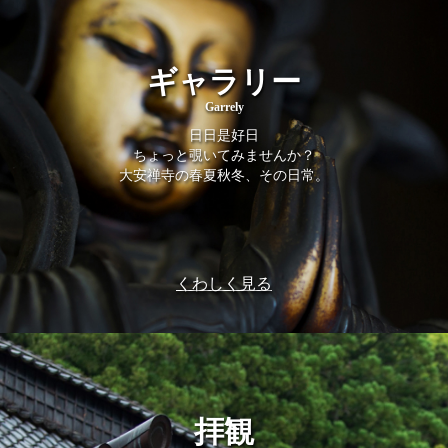
ギャラリー
Garrely
日日是好日
ちょっと覗いてみませんか？
大安禅寺の春夏秋冬、その日常。
くわしく見る
拝観