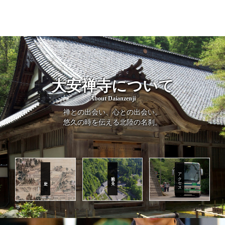
大安禅寺について
About Daianzenji
禅との出会い、心との出会い。
悠久の時を伝える北陸の名刹。
アクセス
動画で見る