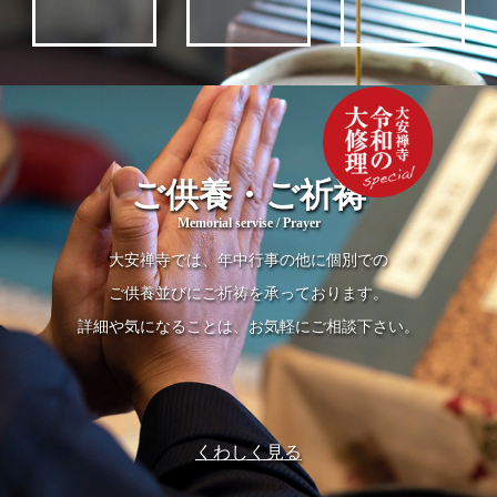
ご供養・ご祈祷
Memorial servise / Prayer
大安禅寺では、年中行事の他に個別での
ご供養並びにご祈祷を承っております。
詳細や気になることは、お気軽にご相談下さい。
くわしく見る