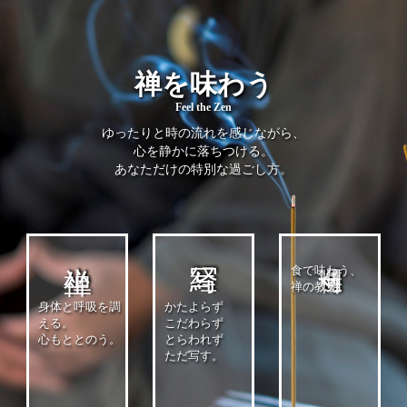
禅を味わう
Feel the Zen
ゆったりと時の流れを感じながら、
心を静かに落ちつける。
あなただけの特別な過ごし方。
食で味わう、
禅の教え。
身体と呼吸を調
かたよらず
える。
こだわらず
心もととのう。
とらわれず
ただ写す。