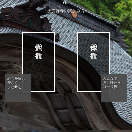
Visit
大安禅寺の楽しみ方
個人の拝観
団体の拝観
心も身体も
みんなで
安らぐ
共に味わう
ひと時を。
禅の世界。