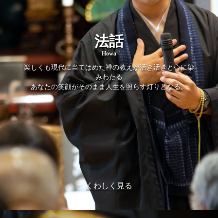
法話
Howa
楽しくも現代に当てはめた禅の教えが活き活きと心に染
みわたる
あなたの笑顔がそのまま人生を照らす灯りとなる。
くわしく見る