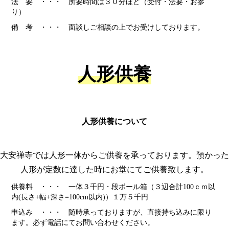
法 要 ・・・ 所要時間は３０分ほど（受付・法要・お参
り）
備 考 ・・・ 面談しご相談の上でお受けしております。
人形供養
人形供養について
大安禅寺では人形一体からご供養を承っております。預かった
人形が定数に達した時にお堂にてご供養致します。
供養料 ・・・ 一体３千円・段ボール箱（３辺合計100ｃｍ以
内(長さ+幅+深さ=100cm以内)）１万５千円
申込み ・・・ 随時承っておりますが、直接持ち込みに限り
ます。必ず電話にてお問い合わせください。