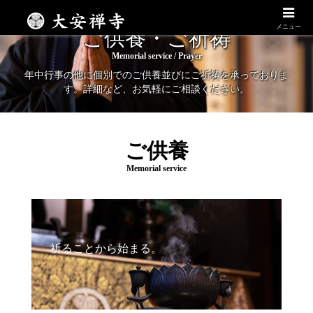
ご供養
ご祈祷
メニュー
ご供養・ご祈祷
Memorial service / Prayer
年中行事の他に個別でのご供養並びにご祈祷を承っておりま
す。詳細など、お気軽にご相談ください。
ご供養
Memorial service
祈ることから始まる。