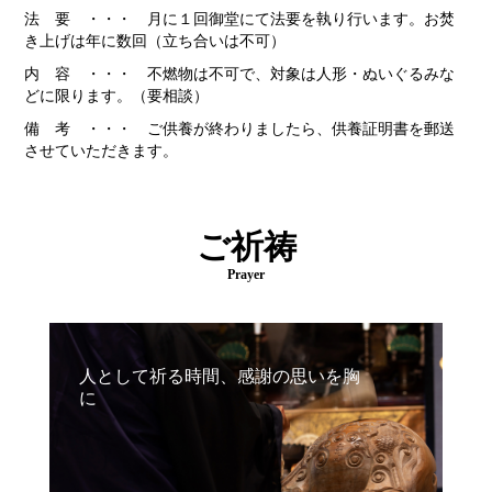
法 要 ・・・ 月に１回御堂にて法要を執り行います。お焚
き上げは年に数回（立ち合いは不可）
内 容 ・・・ 不燃物は不可で、対象は人形・ぬいぐるみな
どに限ります。（要相談）
備 考 ・・・ ご供養が終わりましたら、供養証明書を郵送
させていただきます。
ご祈祷
Prayer
人として祈る時間、感謝の思いを胸
に