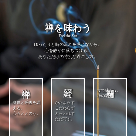
禅を味わう
Feel the Zen
ゆったりと時の流れを感じながら、
心を静かに落ちつける。
あなただけの特別な過ごし方。
食で味わう、
禅の教え。
身体と呼吸を調
かたよらず
える。
こだわらず
心もととのう。
とらわれず
ただ写す。