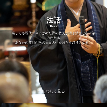
法話
Howa
楽しくも現代に当てはめた禅の教えが活き活きと心に染
みわたる
あなたの笑顔がそのまま人生を照らす灯りとなる。
くわしく見る