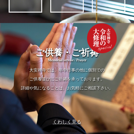
ご供養・ご祈祷
Memorial servise / Prayer
大安禅寺では、年中行事の他に個別での
ご供養並びにご祈祷を承っております。
詳細や気になることは、お気軽にご相談下さい。
くわしく見る