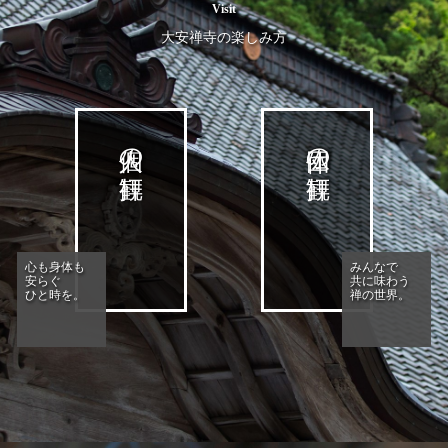
Visit
大安禅寺の楽しみ方
個人の拝観
団体の拝観
心も身体も
みんなで
安らぐ
共に味わう
ひと時を。
禅の世界。