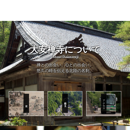
大安禅寺について
About Daianzenji
禅との出会い、心との出会い。
悠久の時を伝える北陸の名刹。
アクセス
動画で見る