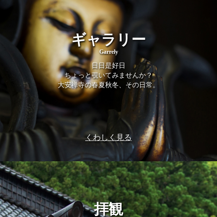
ギャラリー
Garrely
日日是好日
ちょっと覗いてみませんか？
大安禅寺の春夏秋冬、その日常。
くわしく見る
拝観