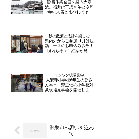
除雪作業全国を襲う大寒
るにあたり、消しゴムハン
波。福井は平成30年と令和
コのワークショップを開催
2年の大雪と比べればそれ
い...
ほど多くはありませんが、
他県では交通障害や被害が
出ているので、心配です。
福井も今週いっぱい雪予報
秋の散策と法話を楽しむ
ですので気をつけなければ
日誌
県内外からご参加11月は法
いけませんね。 朝から大
話コースのお申込み多数！
安禅寺では、工事関係者
境内も徐々に紅葉が見ら
の...
れ、秋の散策が楽しめる時
節となりました。11月に入
り法話コースのお申込みが
続いており、午前は10：
ワクワク現場見学
30〜 午後は13：30〜催行
日誌
大安寺小学校6年生の皆さ
しております。個人様のご
ん本日、県主催の小学校対
参加に関しまして...
象現場見学会を開催しまし
た。今回申し込んでくださ
ったのは地元の大安寺小学
校の6年生。地元CMを作成
中で、今回の見学会は取材
を兼ねての勉強会だったよ
うです。普段入れない工事
現場に触れ、慣れない専...
御朱印へ思いを込め
て