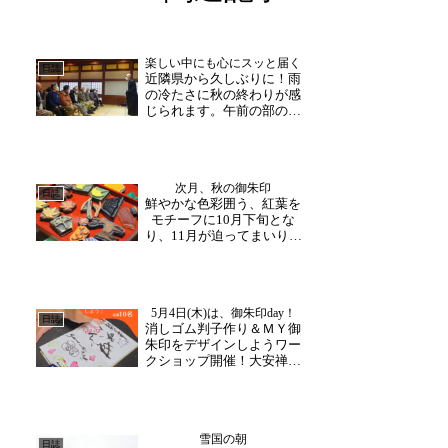
楽しい中にも心にスッと届く
日誌
近隣県から久しぶりに！雨
の冷たさに秋の終わりが感
じられます。午前の部の法
話コースが催行され、富山
県からの団体様とグループ
の方が参加下さいました。
「手の上がらない方は”みな
次月、秋の御朱印
のしゅう”ということで」皆
日誌
鮮やかな色彩囲う、紅葉を
様への質問や実際に身体を
モチーフに10月下旬とな
動かして感じること、...
り、11月が迫ってまいりま
した。月下旬はやはり、次
月の御朱印はどうしよう
か、ああしようかと、和尚
さんも職員も考えを巡らせ
5月4日(木)は、御朱印day！
るのが大安禅寺恒例です。
日誌
消しゴム判子作り＆ＭＹ御
毎月楽しみに来山頂ける皆
朱印をデザインしようワー
様へ、どんな御朱印をお
クショップ開催！大安禅寺
届...
では、毎月限定の御朱印を
ご用意しており、時節のモ
チーフの消しゴムハンコを
制作しております。そし
雪国の朝
て、間もなく二年目を迎え
日誌