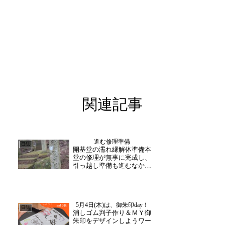
関連記事
進む修理準備
日誌
開基堂の濡れ縁解体準備本
堂の修理が無事に完成し、
引っ越し準備も進むなか、
次なる修理工程として「開
基堂」へとバトンが渡りま
す。その第一歩として、現
在は濡れ縁の解体作業が始
5月4日(木)は、御朱印day！
まりました。解体に先立っ
日誌
消しゴム判子作り＆ＭＹ御
て行われているのが「番
朱印をデザインしようワー
付」と呼ばれる作業です。