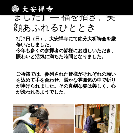
【節分大祈祷会を厳修し
メニュー
ました】— 福を招き、笑
顔あふれるひととき
2月2日（日）、
大安禅寺にて節分大祈祷会
を厳
修いたしました。
今年も多くの参拝者の皆様にお越しいただき、
賑わいと活気に満ちた時間となりました。
ご祈祷では、参列された皆様がそれぞれの願い
を込めて手を合わせ、厳かな雰囲気の中で祈り
が捧げられました。その真剣な姿は美しく、心
が洗われるようでした。