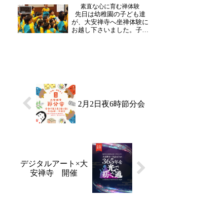
素直な心に育む禅体験
に響く大きな声で和尚さん
日誌
先日は幼稚園の子ども達
に御挨拶。お堂では、和尚
が、大安禅寺へ坐禅体験に
さんから坐禅の坐り方を教
お越し下さいました。子ど
わり...
もたちの目線からですと、
お堂の中も、和尚さんも大
変大きく広く見えたことで
しょう。和尚さんも、難し
い禅の言葉をわかりやすい
ように話され、子どもたち
と向き合っておりました。
坐...
2月2日夜6時節分会
デジタルアート×大
安禅寺 開催