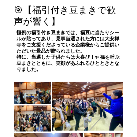
🎯【福引付き豆まきで歓
声が響く】
恒例の
福引付き豆まき
では、福豆に当たりシー
ルが貼ってあり、見事当選された方には
大安禅
寺をご支援くださっている企業様からご提供い
ただいた景品
が贈られました。
特に、当選した子供たちは大喜び！✨ 福を呼ぶ
豆まきとともに、笑顔があふれるひとときとな
りました。