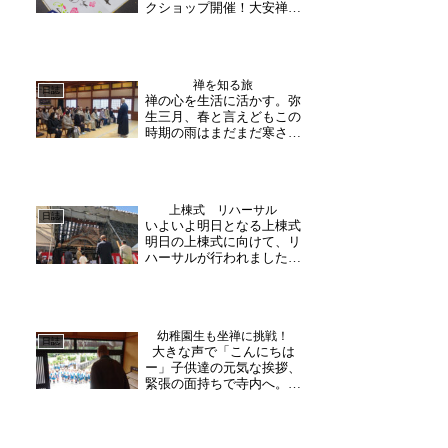
クショップ開催！大安禅寺
こ...
では、毎月限定の御朱印を
ご用意しており、時節のモ
チーフの消しゴムハンコを
制作しております。そし
禅を知る旅
て、間もなく二年目を迎え
日誌
禅の心を生活に活かす。弥
るにあたり、消しゴムハン
生三月、春と言えどもこの
コのワークショップを開催
時期の雨はまだまだ寒さを
い...
感じます。ですが、心は元
気に笑顔の花を咲かせてい
きたいですね。本日お越し
下さった皆様も法話に耳を
上棟式 リハーサル
傾け、身近な禅の話に笑顔
日誌
いよいよ明日となる上棟式
満開でした。「なるほ
明日の上棟式に向けて、リ
ど！」「今日から意識して
ハーサルが行われました。
みま...
流れに沿って、打合せをし
ながら、当日の動きを確認
されます。その後は御詠歌
もリハーサルが行われまし
幼稚園生も坐禅に挑戦！
た。寺内では、野口社中の
日誌
大きな声で「こんにちは
皆様がお花を生けてくださ
ー」子供達の元気な挨拶、
いました。枯木堂や松雲
緊張の面持ちで寺内へ。県
の...
内の幼稚園生が坐禅体験に
お越し下さいました。お寺
の雰囲気に緊張しながら
も、こんにちはー！と境内