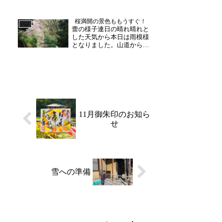
事項がそれぞれ伝えられま
した。一年間誠にありがと
桜満開の景色ももうすぐ！
うございました。また、引
日誌
蕾の様子連日の晴れ晴れと
き続き何卒よろしくお願い
した天気から本日は雨模様
申し上げます。福豆袋作
となりました。山道から境
り...
内にある桜の樹。近づいて
見ると、開花している部分
もあり、全体的にほんのり
とピンクに染まってきまし
た。今から徐々に移り変わ
る桜景色が待ち遠しいで
す。来月には、桜をモチー
フ...
11月御朱印のお知ら
せ
雪への準備