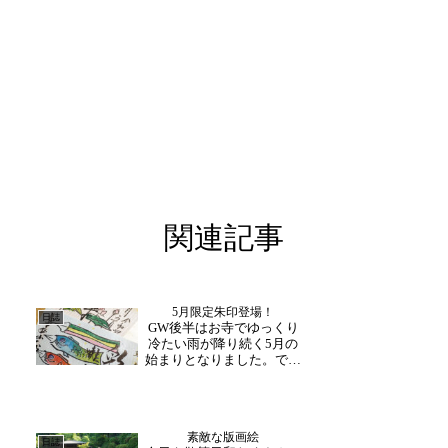
関連記事
5月限定朱印登場！
日誌
GW後半はお寺でゆっくり
冷たい雨が降り続く5月の
始まりとなりました。です
が、本日から頒布となった
月替わりの御朱印を求める
方や書き入れ日の問い合わ
せを多くいただきました。
素敵な版画絵
5月3日・4日の10時より、
日誌