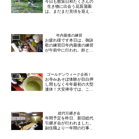
今日も散策日和たくさんの
書き入れを行います。ま
生き物に出会う花菖蒲園
た、写経や写仏・仏様の...
は、まだまだ見頃を迎えて
おります。紫・黄色・白・
青の花菖蒲が境内を華やか
に！蛙だーメダカもいるよ
ーと子供たちの明るい声が
年内最後の練習
聞こえてきます。ベンチに
日誌
お疲れ様です本日は、御詠
腰掛け、山の風に当たりな
歌の練習日年内最後の練習
がらゆっくり過ごされる方
が午前中に行われ、鈴とし
も...
た歌声が響きました。最後
には、住職と茶礼にて談笑
を楽しまれました。今年一
年、誠にありがとうござい
ゴールデンウィーク企画！
ました。12月10日(日)に、
日誌
お寺deあそぼ体験が目白押
イベントを開催いたしま
し間もなく今年最初の大型
す！福井を知ろう！と...
連休！大安禅寺では、こど
もの日特別企画として5月3
日(水)～7日(日)まで様々な
体験コーナーを開催しま
す！期間中常時開催の体験
総代引継ぎ会
やその日限定の体験など。
日誌
年間予定を昨日、新旧総代
福井の名刹・大安禅寺を楽
引継ぎ会が行われました。
しむひと時、禅に...
副住職より一年間の行事予
定などが伝えられたあと、
各区の注意事項や申し送り