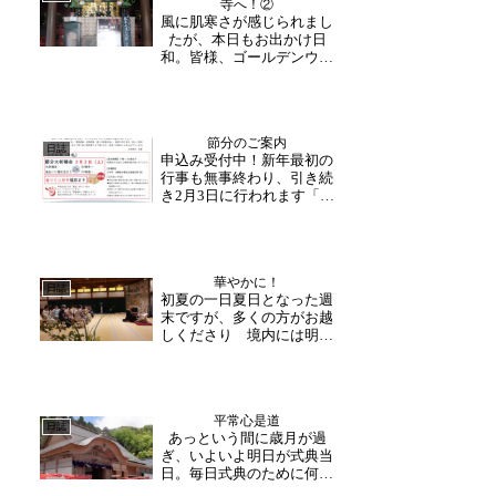
寺へ！②
風に肌寒さが感じられまし
たが、本日もお出かけ日
和。皆様、ゴールデンウイ
ークのご予定はお決まりで
しょうか。玄峰和尚とめぐ
るおもしろ探訪コース5月
4(木・祝)は、玄峰和尚が大
節分のご案内
安禅寺をご案内！もっと大
日誌
申込み受付中！新年最初の
安禅寺を知って頂きたい！
行事も無事終わり、引き続
と今回10：30から「...
き2月3日に行われます「節
分会」の準備が進められて
います。＜行事予定＞2月3
日(土)受付時間：9時～18
時 ※祈祷会前は混み合い
華やかに！
ますので、ご注意くださ
日誌
初夏の一日夏日となった週
い。節分大祈祷：18：30～
末ですが、多くの方がお越
鬼払いと福豆ま...
しくださり 境内には明る
い声が響きました。本日は
文房流晴心会野口支部様の
お茶会が開かれ、午前中か
らご友人同士お誘い合わせ
平常心是道
でお越しくださいました。
日誌
あっという間に歳月が過
お茶会に参加されたり、生
ぎ、いよいよ明日が式典当
け花や涅槃図をじっくり
日。毎日式典のために何か
見...
しら準備をしてきた関係者