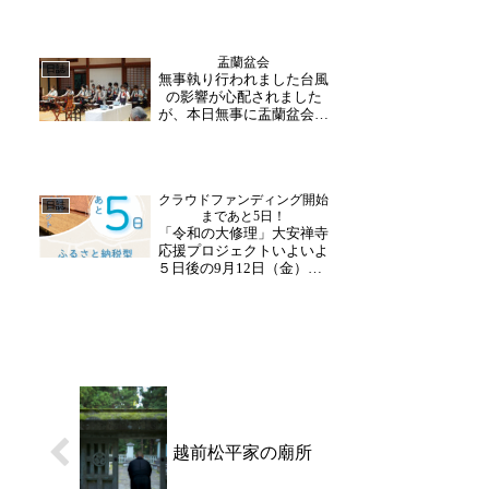
の皆様、ここまでの多大な
るご支援ご尽力、誠にあり
がとうございます。長年関
盂蘭盆会
わってこられた皆様として
日誌
無事執り行われました台風
は、ついに！と意気込むよ
の影響が心配されました
うな、どこか名残惜しいよ
が、本日無事に盂蘭盆会が
う...
執り行われました。コロナ
禍明けてのお盆休み・お盆
のお参りということもあ
り、ご家族揃って、多くの
クラウドファンディング開始
方がお参り下さいました。
日誌
まであと5日！
住職・副住職と一緒に行事
「令和の大修理」大安禅寺
に参加。朗々と響く和尚様
応援プロジェクトいよいよ
方の...
５日後の9月12日（金）朝9
時スタートです！！370年
の歴史をもつ福井市唯一の
国指定重要文化財・大安禅
寺。未来へと受け継ぐた
め、ふるさと納税型クラウ
ドファンディングに挑戦し
ます！「ふるさと納...
越前松平家の廟所