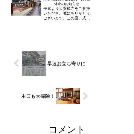
ある方や初めてお越し下さ
日誌
休止のお知らせ
る方に向けて、お寺の歴史
平素より大安禅寺をご参拝
や千畳敷など分かりやす
いただき、誠にありがとう
く...
ございます。この度、式典
の準備に伴い、下記の期間
は終日拝観を休止させてい
ただきます。◆拝観休止期
間令和８年５月１１日(月)
～１９日(火)期間中は境内
の立ち入り及び寺内拝観が
中止となります。ご拝...
早速お立ち寄りに
本日も大掃除！
コメント