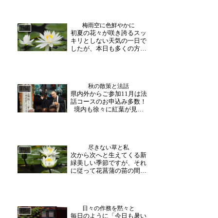
梅雨空に色鮮やかに
日誌
初夏の花々が咲き誇るスッ
キリとしない天気の一日で
したが、本日も多くの方が
お越しくださいました。大
安禅寺境内では、花菖蒲を
はじめ睡蓮・紫陽花が見頃
を迎えております。睡蓮は
秋の散策と法話
夕方には花が閉じてしまい
日誌
県内外からご参加11月は法
ますので、午前中にお越し
話コースのお申込み多数！
いただけますと真っ白な
境内も徐々に紅葉が見ら
お...
れ、秋の散策が楽しめる時
節となりました。11月に入
り法話コースのお申込みが
続いており、午前は10：
尽きない草と私
30〜 午後は13：30〜催行
日誌
次から次へと生えてくる新
しております。個人様のご
緑美しい季節ですが、それ
参加に関しまして...
に従って花菖蒲の苗の間に
蔓延る雑草苗を傷付けない
よう草のみを刈っていく作
業は思いのほか大変です。
この時期の草たちは刈って
日々の作務を黙々と
も刈っても次から次へと生
日誌
毎日のように「今日も暑い
えてきますので、定期的な