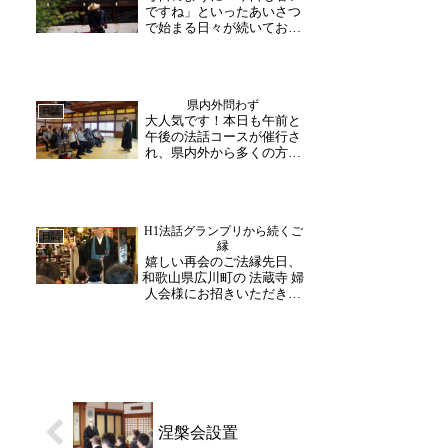
ですね」といったあいさつ
除草作業が必須！私たち
で始まる日々が続いており
が...
ます。私も暑さをいかに和
らげるか、そういった思い
で今日も外へ出ましたが、
お寺では和尚さんが朝から
県内外問わず
外作務をされていました。
日誌
大人気です！本日も午前と
今どきは空調服や電動チェ
午後の法話コースが催行さ
ーンソーなど、便利にな
れ、県内外から多くの方が
り...
お越し下さいました。「大
安禅寺へは初めてですか？
初めての方～」禅や仏教の
話からではなく、地元の事
H1法話グランプリから続くご
やその地方の有名な物な
日誌
縁
ど。身近な話題から始まる
嬉しい再会のご法縁先日、
法話にリラックスした雰囲
和歌山県広川町の 法蔵寺 婦
気...
人会様にお招きいただき、
法話のご縁を頂戴いたしま
した。法蔵寺さまは、あの
H1法話グランプリ にてご一
緒に登壇させていただいた
吉水上人 のお寺です。グラ
ンプリ当日、法蔵寺さまの
お檀家の皆...
涅槃会設置