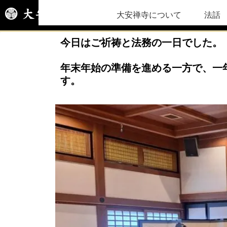
大安禅寺について
法話
今日はご祈祷と法務の一日でした。
年末年始の準備を進める一方で、一
す。