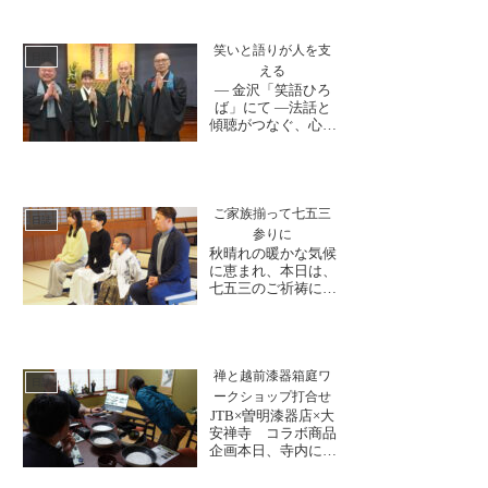
笑いと語りが人を支
日誌
える
― 金沢「笑語ひろ
ば」にて ―法話と
傾聴がつなぐ、心の
居場所 昨日、金
沢・東本願寺別院に
て開催された法話会
に参加してまいりま
した。本会は、H1
ご家族揃って七五三
日誌
法話グランプリ実行
参りに
委員会も協働参加し
秋晴れの暖かな気候
ており、そのご縁の
に恵まれ、本日は、
中でお声がけいただ
七五三のご祈祷にご
きました。私も微力
来山下さいました。
ながら加...
法要前には、和尚さ
んとご家族の皆様が
それぞれにお話をさ
れ、緊張も少し解け
禅と越前漆器箱庭ワ
日誌
てきたご様子の中、
ークショップ打合せ
ご祈祷が行われまし
JTB×曽明漆器店×大
た。一緒にお焼香を
安禅寺 コラボ商品
され、健やかな成長
企画本日、寺内にて
と皆様の健康安心・
JTB様との商品企画
家内安...
の打合せが行われま