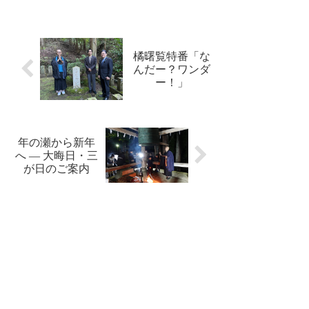
て、久しぶりにここ
の法話を聴くわ。」
住職の時の法話コー
スに参加された方も
いらっしゃり、大変
橘曙覧特番「な
楽しみにされて来ら
んだー？ワンダ
れたとの事。「住職
ー！」
は、今は皆...
年の瀬から新年
へ ― 大晦日・三
が日のご案内