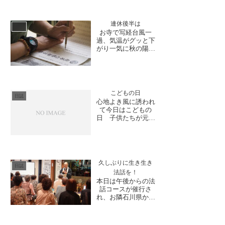
した。曽明漆器店の
曽明様と一緒に企画
させていただいてお
連休後半は
日誌
ります！新幹線開業
お寺で写経台風一
に向けて、体験コン
過、気温がグッと下
テンツを準備してお
がり一気に秋の陽気
ります。お寺の歴史
に。さて、今週末は
と福井の伝統工
3連休。涼しくなっ
芸・...
たこの連休はお寺で
ゆっくり写経体験を
してみませんか。大
こどもの日
安禅寺では、お気軽
日誌
心地よき風に誘われ
に体験いただけるよ
て今日はこどもの
う写経体験場を設け
日 子供たちが元気
ております。道具は
にすくすく育つこと
全て用意しておりま
を御本尊に祈念しま
すので手...
した。大安禅寺の境
内には鯉のぼりを上
げ、風車と心地よい
久しぶりに生き生き
風を感じるよう設
日誌
法話を！
置。御来山くださる
本日は午後からの法
お客様 皆さま写真
話コースが催行さ
を撮られていまし
れ、お隣石川県から
た。また御朱印希望
のお客様が参加下さ
の方も多く来...
いました。「随分前
に来たことがあっ