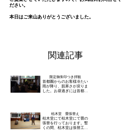
ださい。
本日はご来山ありがとうございました。
関連記事
限定御朱印つき拝観
日誌
首都圏からのお客様冷たい
雨が降り、肌寒さが戻りま
した。お昼過ぎには首都圏
から北陸地方への「美食旅
ツアー」参加のお客様方が
お越し下さり、お寺の歴史
に触れる職員の案内コース
枯木堂 畳張替え
に参加。VTRによる坐禅体
日誌
枯木堂にて枯木堂にて畳の
験にも挑戦され、足の組み
張替を行っております。暫
方や姿勢に苦戦されてい...
くの間、枯木堂は張替工事