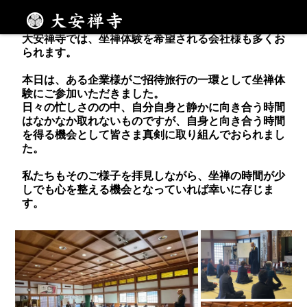
禅の教えを通して心を豊かに
メニュー
大安禅寺では、坐禅体験を希望される会社様も多くお
られます。
本日は、ある企業様がご招待旅行の一環として坐禅体
験にご参加いただきました。
日々の忙しさのの中、自分自身と静かに向き合う時間
はなかなか取れないものですが、自身と向き合う時間
を得る機会として皆さま真剣に取り組んでおられまし
た。
私たちもそのご様子を拝見しながら、坐禅の時間が少
しでも心を整える機会となっていれば幸いに存じま
す。