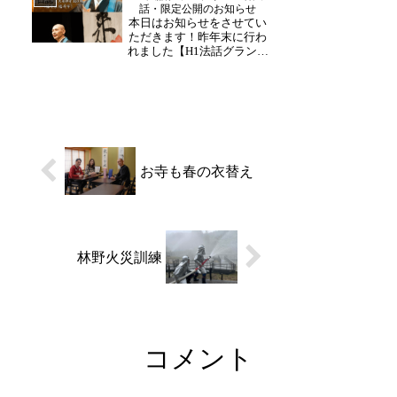
話・限定公開のお知らせ
通った音が響き、皆さんの
本日はお知らせをさせてい
歌声が重なります。来月
ただきます！昨年末に行わ
は...
れました【H1法話グランプ
リ2025】の各登壇者による
法話が、期間限定で
YouTubeにて公開をされる
こととなりました。本大会
にてグランプリを受賞した
当山の副住職・高橋玄峰和
尚の法話も昨日から...
お寺も春の衣替え
林野火災訓練
コメント