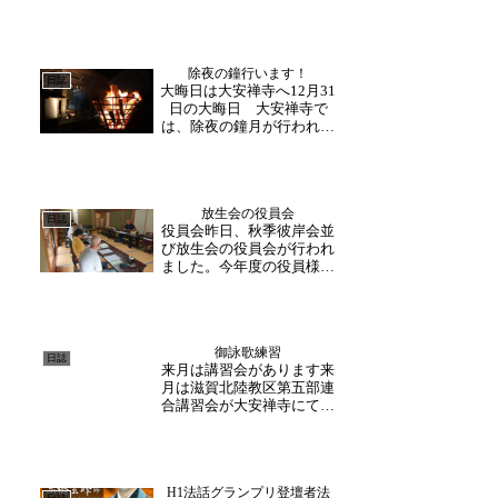
のため、一部お入りいただ
けない場所がございます。
8月15日の盂蘭盆会には、
張替完了しております。ご
除夜の鐘行います！
迷惑をお掛け致しますが、
日誌
大晦日は大安禅寺へ12月31
何卒宜しくお願いいたしま
日の大晦日 大安禅寺で
す。 (助野)
は、除夜の鐘月が行われま
す23:45頃から、お参り頂く
皆様に鐘をついていただき
ます。新年を迎えた後、枯
木堂にて新年最初の御祈祷
放生会の役員会
会が行われますので、鐘つ
日誌
役員会昨日、秋季彼岸会並
きの後はお堂にお集まりく
び放生会の役員会が行われ
ださい。あたたか...
ました。今年度の役員様方
にお集まりいただき、当日
の間での打合せと当日の流
れについて話されました。
コロナ禍明けてや修理事業
御詠歌練習
が始まってからの変更点な
日誌
来月は講習会があります来
どを確認されました。この
月は滋賀北陸教区第五部連
度はお忙しい中、ありが
合講習会が大安禅寺にて行
と...
われます。御詠歌の皆様い
つも練習お疲れ様です。蒸
し暑い日となりましたが、
毎月二回の練習は欠かさず
H1法話グランプリ登壇者法
行っております。鈴の透き
日誌