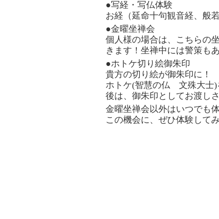
●写経・写仏体験
お経（延命十句観音経、般
●金曜坐禅会
個人様の場合は、こちらの坐
きます！坐禅中には警策も
●ホトケ切り絵御朱印
貴方の切り絵が御朱印に！
ホトケ(智慧の仏 文殊大士
後は、御朱印としてお渡し
金曜坐禅会以外はいつでも
この機会に、ぜひ体験して