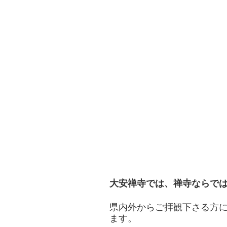
大安禅寺では、禅寺ならで
県内外からご拝観下さる方
ます。