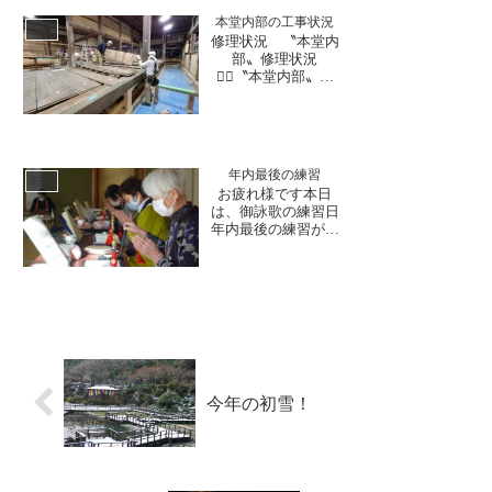
お寺での写経体験の
本堂内部の工事状況
ご予約やお問合せも
日誌
修理状況 〝本堂内
多くいただくように
部〟修理状況
なりました。ま自然
💁‍♂️〝本堂内部〟屋
の音が響く中、ただ
根も葺き終わり、本
字を写す静かな時
堂内部も着々と修理
間。道具...
が進んでいます。広
縁床板は当初の青森
ヒバの立派なものが
年内最後の練習
使用されており、埋
日誌
お疲れ様です本日
木が施された床板が
は、御詠歌の練習日
今後お寺の味わいに
年内最後の練習が午
なっていくのも楽し
前中に行われ、鈴と
みです。本堂の間取
した歌声が響きまし
りや意匠...
た。最後には、住職
と茶礼にて談笑を楽
しまれました。今年
一年、誠にありがと
うございました。12
月10日(日)に、イベ
ントを開催いたしま
今年の初雪！
す！福井を知ろう！
と...