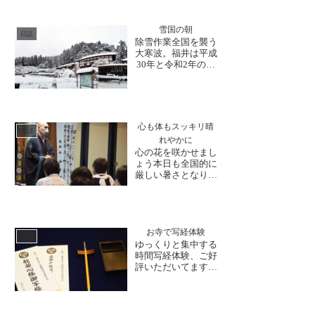
安禅寺では、様々な
御朱印を頒布してま
す。1月から式典準
雪国の朝
日誌
備に際しお休みして
除雪作業全国を襲う
おりました月替わり
大寒波。福井は平成
御朱印が、6月15日
30年と令和2年の大
より再開いたしま
雪と比べればそれほ
す。月替わり御朱印
ど多くはありません
は、時...
が、他県では交通障
害や被害が出ている
ので、心配です。福
心も体もスッキリ晴
井も今週いっぱい雪
日誌
れやかに
予報ですので気をつ
心の花を咲かせまし
けなければいけませ
ょう本日も全国的に
んね。 朝から大安
厳しい暑さとなりま
禅寺では、工事関係
した。梅雨明けと共
者の...
に夏の日差しが感じ
られましたが、午後
には地元・福井県内
からの女性部の方々
お寺で写経体験
日誌
がお越しくださいま
ゆっくりと集中する
した。急な暑さに少
時間写経体験、ご好
し疲れたような雰囲
評いただいてます！
気もありましたが、
夏休みになり子供様
地域の身近な話題か
と一緒に来られる方
ら始ま...
やご友人同士初めて
体験される方など、