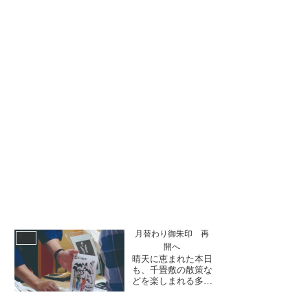
月替わり御朱印 再
日誌
開へ
晴天に恵まれた本日
も、千畳敷の散策な
どを楽しまれる多く
の方々にご参拝いた
だいております。大