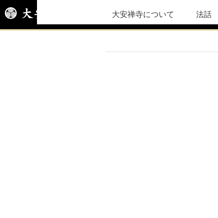
大安禅寺について
法話