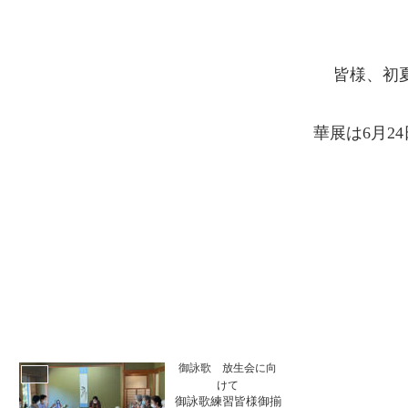
皆様、初
華展は6月2
御詠歌 放生会に向
日誌
けて
御詠歌練習皆様御揃