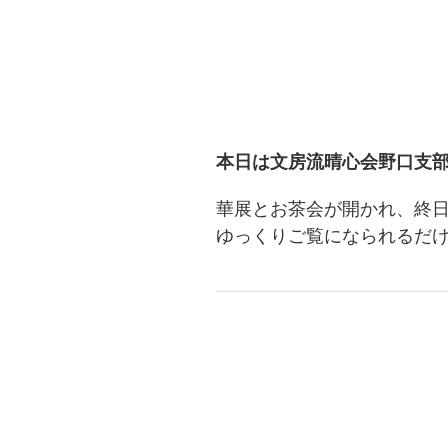
本日は文房流晴心会野口支
華展とお茶会が開かれ、終
ゆっくりご覧になられるだ