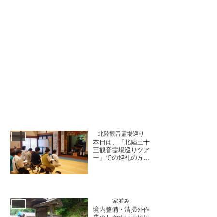
北陸観音霊場巡り
日誌
本日は、「北陸三十
三観音霊場巡りツア
ー」での巡礼の方々
がお参り下さいまし
た。皆様でお堂にて
読経された後は、近
くでご本尊様の「正
十一面観世音菩薩
家並み
様」をお参り。初修
日誌
境内整備・清掃外作
理工事の様子なども