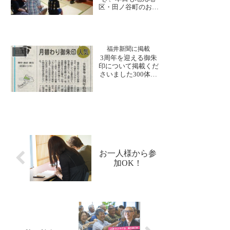
通公座像」の特別開
区・田ノ谷町のお盆
帳を行います。手作
参りへあいにくの雨
りの消...
でしたが、早朝か
ら、住職・副住職が
お檀家様のご自宅を
一軒一軒お参りにま
福井新聞に掲載
日誌
わられました。お参
3周年を迎える御朱
り後は、各ご家庭の
印について掲載くだ
皆様と近況をお話さ
さいました300体限
れます。明日から
定！特別切り絵御朱
は、15日(金)に行わ
印金木犀の香りに
れる盂蘭盆...
【明歴々露堂々】銀
杏散る【無常 時人
を待たず】本日、福
井新聞に大安禅寺の
月替わり御朱印が掲
載されました！月替
わり御朱印の頒布を
お一人様から参
開始したきっかけ
加OK！
や、御朱...