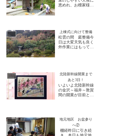
業のしやすい天候に
ゆっくりご拝観され
恵めれ、お檀家様方
てました。大安禅寺
による境内の清掃作
は、北陸三十三観音
業が行われました。
霊場の第...
参道周辺の大きく伸
びた参道の草を刈っ
たり、間の草を引い
上棟式に向けて整備
たり。山門から参道
日誌
松雲の間 庭整備今
にかけて清掃作業に
日は大変天気も良く
励まれました。ま
外作業にはもってこ
た、側溝に溜まった
いの一日でした。今
泥や落ち葉も綺麗に
週日曜日には上棟式
取り除く...
を迎えるため、境内
各所の整備を始めて
います。今日は客殿
北陸新幹線開業まで
回りということで、
日誌
あと3日！
朝から庭師の斎藤様
いよいよ北陸新幹線
と一緒に手分けして
の金沢～福井～敦賀
作業しましたが、写
間の開業が目前とな
真を撮るのを忘れて
りました！開業に際
しまい...
しまして 県内では
様々なイベントが行
われる予定ですが、
大安禅寺では「北陸
地元地区 お盆参り
日誌
新幹線開業記念御朱
へ②
印」の頒布と「福井
棚経昨日に引き続
4代目藩主・松平光
き、本日も地元地