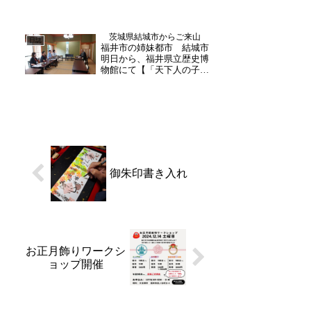
深まり鮮やかな景色が目を
楽しませてくれます。バラ
園ではモッコウバラが咲き
茨城県結城市からご来山
始め、その他のバラやクレ
日誌
福井市の姉妹都市 結城市
マチスの蕾も日に日に大き
明日から、福井県立歴史博
く膨らんでいます。例年5
物館にて【「天下人の子」
月...
結城秀康と一族・家臣】が
開催されるにあたり、関係
者の方々がご来山下さいま
した。茶礼後、副住職が寺
内をご案内いたしました。
結城市と福井市は、友好都
市でもあります。初代・
結...
御朱印書き入れ
お正月飾りワークシ
ョップ開催