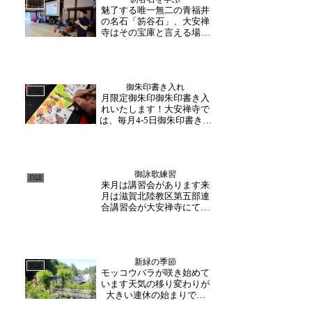
日誌
魅了する唯一無二の青福井
の名石「笏谷石」、大安禅
寺はその宝庫と言える場所
です。地元有志の会ナナセ
カイはそこに着目し地域を
盛り上げる活動を現在進行
中。そこで先日、石のこと
御朱印書き入れ
は石屋に聞け！ということ
日誌
月限定御朱印御朱印書き入
で、日頃より大安禅寺もお
れいたします！大安禅寺で
世話になっている村上大
は、毎月4‐5日御朱印書き入
理...
れ日を設けております。書
き入れ日にお越しいただく
と、御朱印帳に直接書き入
れさせていただきます！次
御詠歌練習
回は、11月29日(金)10時～
日誌
来月は講習会があります来
15時です。今月最後の日程
月は滋賀北陸教区第五部連
となります...
合講習会が大安禅寺にて行
われます。御詠歌の皆様い
つも練習お疲れ様です。蒸
し暑い日となりましたが、
毎月二回の練習は欠かさず
新緑の季節
行っております。鈴の透き
日誌
モッコウバラが咲き始めて
通った音が響き、皆さんの
います天気の移り変わりが
歌声が重なります。来月
大きい連休の始まりです
は...
が、雨のあとは山々の緑が