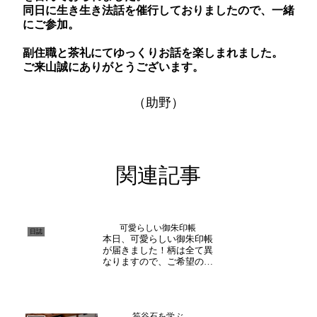
同日に生き生き法話を催行しておりましたので、一緒
にご参加。
副住職と茶礼にてゆっくりお話を楽しまれました。
ご来山誠にありがとうございます。
（助野）
関連記事
可愛らしい御朱印帳
日誌
本日、可愛らしい御朱印帳
が届きました！柄は全て異
なりますので、ご希望の方
はお早めにご来山くださ
い。この機会に御朱印を始
めてみてはいかがでしょう
か。
笏谷石を学ぶ