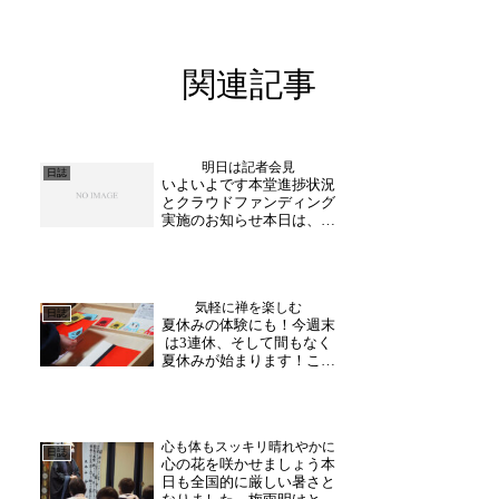
関連記事
明日は記者会見
日誌
いよいよです本堂進捗状況
とクラウドファンディング
実施のお知らせ本日は、明
日に控えた「本堂修理進捗
とクラウドファンディング
実施」に関する記者発表の
準備を行いました。 記者
気軽に禅を楽しむ
発表の場を設けるのは、お
日誌
夏休みの体験にも！今週末
寺にとっても大きな節目で
は3連休、そして間もなく
あり、これまでご縁をい
夏休みが始まります！この
た...
夏はお出かけになる方も多
いのではないでしょうか。
この時期ならではのアウト
ドアも良いですが、日常か
心も体もスッキリ晴れやかに
ら離れた山寺にて禅に触れ
日誌
心の花を咲かせましょう本
るひと時を過ごしてみて
日も全国的に厳しい暑さと
は。大安禅寺ではお一人様