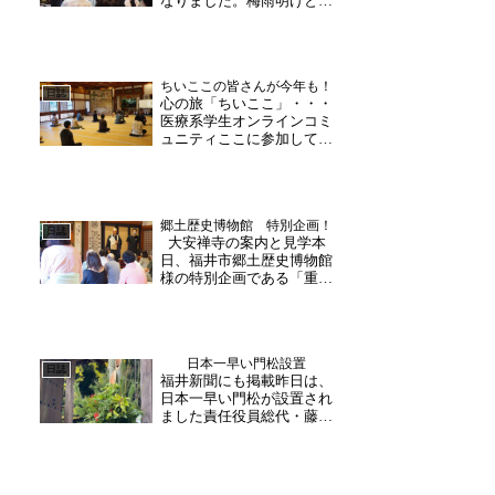
なりました。梅雨明けと共
か...
に夏の日差しが感じられま
したが、午後には地元・福
井県内からの女性部の方々
がお越しくださいました。
ちいここの皆さんが今年も！
急な暑さに少し疲れたよう
日誌
心の旅「ちいここ」・・・
な雰囲気もありましたが、
医療系学生オンラインコミ
地域の身近な話題から始
ュニティここに参加してい
ま...
る皆様は全国の医療系大学
に在学中の皆さま。縁有っ
て福井合宿の際には、お寺
にプチ研修に来て下ってい
郷土歴史博物館 特別企画！
ます。今年も元気な若人が
日誌
大安禅寺の案内と見学本
訪ねてきてくれました。自
日、福井市郷土歴史博物館
己紹介で語って下さった
様の特別企画である「重要
皆...
文化財大安禅寺修理特別見
学」が行われましたまず
は、寺内にて副住職よりお
寺や越前松平家の説明がさ
日本一早い門松設置
れ普段聞くことのない説明
日誌
福井新聞にも掲載昨日は、
に皆様興味津々な様子。ま
日本一早い門松が設置され
た、本日迄特別公開された
ました責任役員総代・藤田
「大...
通麿様、世話方様、ナナセ
カイの皆様の御協力の下、
二体の門松が山門に設置さ
れました。毎年、11月中旬