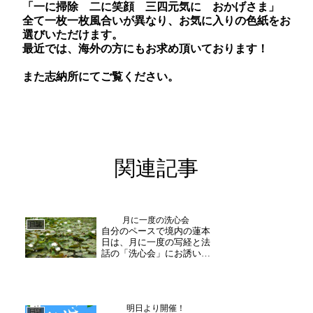
「一に掃除 二に笑顔 三四元気に おかげさま」
全て一枚一枚風合いが異なり、お気に入りの色紙をお
選びいただけます。
最近では、海外の方にもお求め頂いております！
また志納所にてご覧ください。
関連記事
月に一度の洗心会
日誌
自分のペースで境内の蓮本
日は、月に一度の写経と法
話の「洗心会」にお誘い合
わせで、皆様ご参加下さい
ました。まずは、姿勢を正
しゆっくりと深呼吸。一文
字一文字、丁寧に・・慣れ
明日より開催！
てきて、早くなりそうな筆
日誌