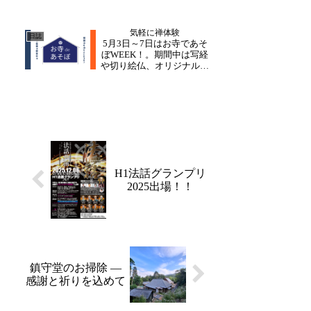
ます。毎回お越し下さる方
や、ご自身のスケジュール
に合わせて参加される方な
気軽に禅体験
ど、様々です。初めてお越
日誌
5月3日～7日はお寺であそ
しの方は、分かりやすくご
ぼWEEK！。期間中は写経
指導いたしますので、お
や切り絵仏、オリジナルの
気...
ダルマ図作りをいつでも受
付します！お一人様から初
めての方まで気軽に参加頂
けます。お子様と一緒に体
験できますので、身近な禅
寺にて禅に触れるひと時を
ぜひ。事前予約や準備...
H1法話グランプリ
2025出場！！
鎮守堂のお掃除 ―
感謝と祈りを込めて