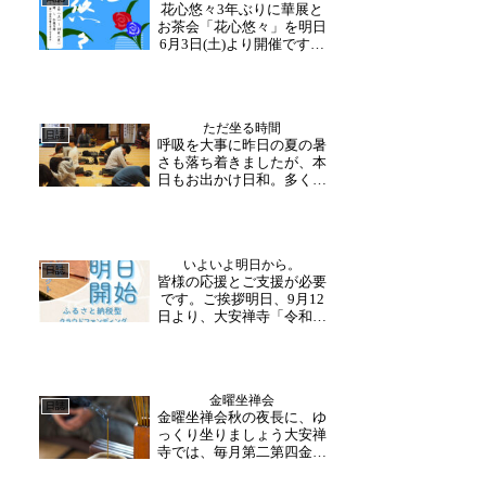
花心悠々3年ぶりに華展と
運びに気をつけて、字に集
お茶会「花心悠々」を明日
中するひと時を過ごされ
6月3日(土)より開催です！
ま...
足6月3日(土)～8日(木)は、
未生流福井支部様による生
け花が寺内を華やかに彩っ
てくださいます。本日も午
ただ坐る時間
後から生け込み・準備を進
日誌
呼吸を大事に昨日の夏の暑
めて下さいました。水盆や
さも落ち着きましたが、本
伸び伸びとし...
日もお出かけ日和。多くの
方がお立ち寄りくださって
います。また本日も坐禅修
練が行われ、短い時間です
が集中して取り組まれまし
いよいよ明日から。
た。「良い呼吸の為には、
日誌
皆様の応援とご支援が必要
まずは土台から。」″足を組
です。ご挨拶明日、9月12
んで痛い”や″背筋を伸...
日より、大安禅寺「令和の
大修理」ふるさと納税型ク
ラウドファンディングが始
まります。いま、正直に申
し上げて、胸の内は不安と
金曜坐禅会
緊張でいっぱいです。けれ
日誌
金曜坐禅会秋の夜長に、ゆ
どもそれ以上に、ここまで
っくり坐りましょう大安禅
大安禅寺守り伝えてきた...
寺では、毎月第二第四金曜
日に坐禅会を開催しており