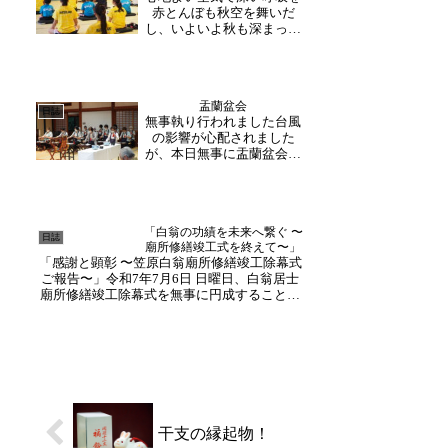
赤とんぼも秋空を舞いだ
指導もお子様目線でご指
し、いよいよ秋も深まって
導...
きた今日この頃。平日・休
祝日問わず、多くの団体
様・個人様に秋の行楽行事
のひとつとして、玄峰和尚
盂蘭盆会
による坐禅体験をご予約い
日誌
無事執り行われました台風
ただいております。坐禅を
の影響が心配されました
通して伝える禅の教えは、
が、本日無事に盂蘭盆会が
実は...
執り行われました。コロナ
禍明けてのお盆休み・お盆
のお参りということもあ
り、ご家族揃って、多くの
「白翁の功績を未来へ繋ぐ 〜
方がお参り下さいました。
日誌
廟所修繕竣工式を終えて〜」
住職・副住職と一緒に行事
「感謝と顕彰 〜笠原白翁廟所修繕竣工除幕式
に参加。朗々と響く和尚様
ご報告〜」令和7年7月6日 日曜日、白翁居士
方の...
廟所修繕竣工除幕式を無事に円成することが
できました。本日は暑さはあったものの、穏
やかな天候に恵まれ、遠路より多くの皆様が
大安禅寺へご来山くださいました。盛...
干支の縁起物！