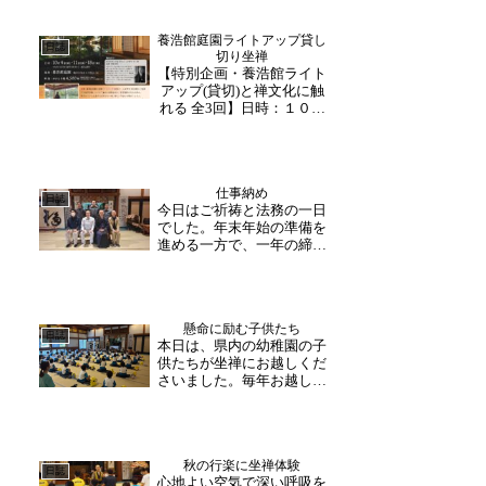
養浩館庭園ライトアップ貸し
日誌
切り坐禅
【特別企画・養浩館ライト
アップ(貸切)と禅文化に触
れる 全3回】日時：１０月
４日（水）、⁡１１日
（水）、１８日（水）１
９：００～２０：３０⁡⁡⁡場所:
養浩館庭園⁡料金:おひとり様
仕事納め
4,500円⁡⁡⁡⁡名勝・養浩館庭園の
日誌
今日はご祈祷と法務の一日
夜間ライトアップを貸切...
でした。年末年始の準備を
進める一方で、一年の締め
くくりとして各企業や団体
のご供養やご祈祷のお客様
を迎える時期でもありま
す。現場も同じように今週
懸命に励む子供たち
いっぱいで仕事納めになる
日誌
本日は、県内の幼稚園の子
ので、今年の振り返りと感
供たちが坐禅にお越しくだ
謝、そして良き新年を迎え
さいました。毎年お越しい
る...
ただいており、本日は総勢
７４名のご参加です！怒る
とき楽しい時、その時々の
心の形はどんな形ですか？
秋の行楽に坐禅体験
住職の問いかけに大きな声
日誌
心地よい空気で深い呼吸を
で応える子供たち。坐禅の