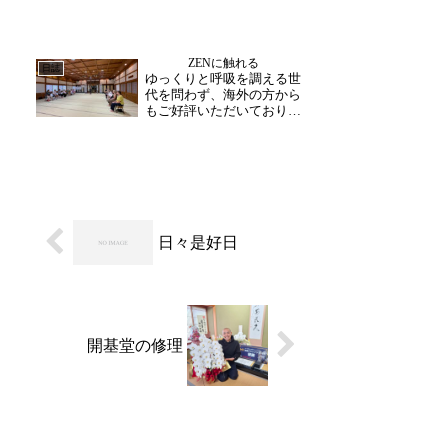
められております。来月は
文化庁現地指導・視察が控
えており、大安禅寺修理委
員会委員長の吉岡先生と打
ZENに触れる
ち合わせが行われました。
日誌
ゆっくりと呼吸を調える世
松雲の間で、文化庁視察当
代を問わず、海外の方から
日の流れや状況確認が行わ
もご好評いただいておりま
れ...
す。英語圏からのお客様が
お越しになり、坐禅体験に
挑戦。通訳ガイドさんを通
して、分かりやすく指導し
ております。「坐禅で大切
なのは呼吸です。」いつも
よりゆっくり丁寧に。和
尚...
日々是好日
開基堂の修理