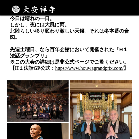
ー移り変わる日々のなかでー
メニュー
今日は晴れの一日。
しかし、夜には大風に雨。
北陸らしい移り変わり激しい天候。それは冬本番の合
図。
先週土曜日、なら百年会館において開催された「H１
法話グランプリ」
※この大会の詳細は是非公式ページでご覧ください。
【H１法話GP公式：
https://www.houwagrandprix.com/
】