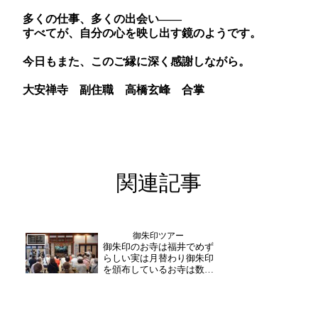
多くの仕事、多くの出会い――
すべてが、自分の心を映し出す鏡のようです。
今日もまた、このご縁に深く感謝しながら。
大安禅寺 副住職 高橋玄峰 合掌
関連記事
御朱印ツアー
日誌
御朱印のお寺は福井でめず
らしい実は月替わり御朱印
を頒布しているお寺は数少
ないのです大安禅寺では、
毎月異なるデザインの御朱
印を頒布しており、始めて
から早くも4年が経ちまし