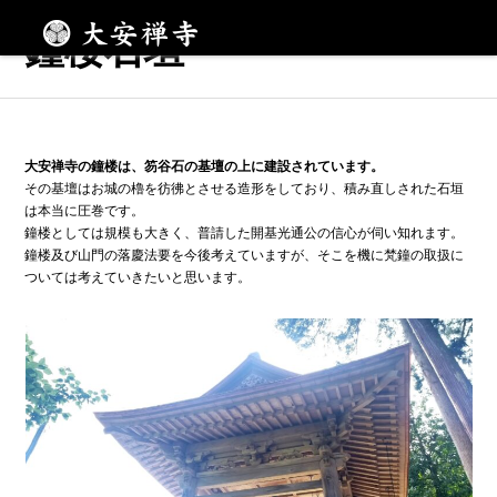
鐘楼石垣
メニュー
大安禅寺の鐘楼は、笏谷石の基壇の上に建設されています。
その基壇はお城の櫓を彷彿とさせる造形をしており、積み直しされた石垣
は本当に圧巻です。
鐘楼としては規模も大きく、普請した開基光通公の信心が伺い知れます。
鐘楼及び山門の落慶法要を今後考えていますが、そこを機に梵鐘の取扱に
ついては考えていきたいと思います。