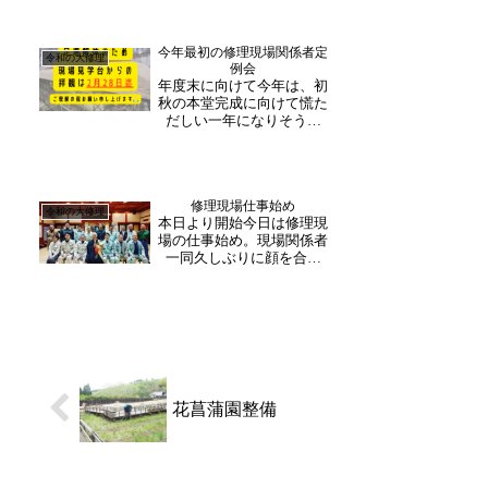
計事務所の高木様に取材を
させていただきました。制
作の委託先であるデザイン
今年最初の修理現場関係者定
会社アンテナの小林様はじ
令和の大修理
例会
め、ライターの佐藤様、イ
年度末に向けて今年は、初
ラストレーターの古木様
秋の本堂完成に向けて慌た
か...
だしい一年になりそうで
す。現場内外装、細かい構
造部分の仕上げなど詰めて
いくことが多くあります。
そして、素屋根、足場の解
修理現場仕事始め
体も本格的に来年度から始
令和の大修理
本日より開始今日は修理現
まります。ゆえに、年度末
場の仕事始め。現場関係者
に向けて現場もその準備な
一同久しぶりに顔を合わ
ど...
せ、一年の無事と工事安全
を祈念してのスタートで
す。今年で5年目に突入、
本堂も後半戦に入ります。
と言っても、完成まであと
3年。他にも修理対象の建
造物は有りますので大修理
は続...
花菖蒲園整備