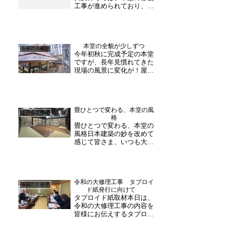
工事が進められており、こ
れから終盤を迎えていきま
す。本堂内陣──御本尊をお
まつりする神聖な空間、そ
して格式高い「御成りの
本堂の全貌が少しずつ
間」の壁には、伝統工芸で
令和の大修理
今年初秋に完成予定の本堂
ある越前和紙が用いられて
ですが、長年見慣れてきた
います。この越前和紙
現場の風景に変化が！屋根
を、...
回りの棚足場が解体始まり
ました。すると、本堂の全
体が久しぶりにお目見え。
それも、復原された様相な
畳ひとつで変わる、本堂の風
ので、江戸当初にタイムス
令和の大修理
格
リップしたような気持にな
畳ひとつで変わる、本堂の
ります。４月以降には素
風格日本建築の妙を改めて
屋...
感じて皆さま、いつも大安
禅寺の修理事業にあたたか
なお力添えをいただき、心
より御礼申し上げます。い
よいよ本堂に畳が入りまし
令和の大修理工事 タブロイ
た。ただそれだけのこと、
令和の大修理
ド紙発行に向けて
と言えばそうかもしれませ
タブロイド紙取材本日は、
ん。けれども、畳が敷か
令和の大修理工事の内容を
れ...
皆様にお伝えするタブロイ
ド紙制作に向けて、現場設