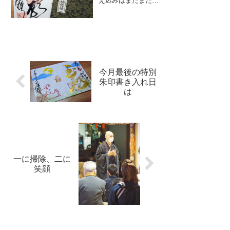
え込みはまだまだ厳
好評いただいており
しくありましたが、
ます。歴史好きの方
青空が広がりお出か
や、よ...
け日和となりまし
た。大安禅寺へも午
前中から多くの方が
お立ち寄りくださ
り、中には北陸霊場
巡りを始められたと
今月最後の特別
いう方も。北陸三十
朱印書き入れ日
三観音霊場は、福
は
井・石川・富...
一に掃除、二に
笑顔