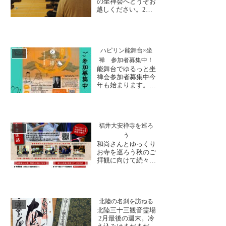
の坐禅会へどうぞお
り・招福祈願（枯木
越しください。2月9
堂）引続き...
日(金)19時スター
ト！初めての方は18
時半からのご参加に
なります。寒さで強
張った身体を和らげ
ハピリン能舞台×坐
日誌
るように、呼吸を意
禅 参加者募集中！
識しながら、坐って
能舞台でゆるっと坐
みるのはいかがでし
禅会参加者募集中今
ょうか。坐禅の後に
年も始まります。恒
は、ミニ法話と茶
例のハピリン能舞台
礼...
坐禅会🙏「ゆるっと
坐禅」お申込み◎開
催日時 令和6年2月
5日、19日、26日
福井大安禅寺を巡ろ
日誌
（いずれも月曜
う
日）
和尚さんとゆっくり
①18:30~19:20
お寺を巡ろう秋のご
②19:30~20:30 ※2
拝観に向けて続々と
月26日のみ①の...
ご予約いただいてお
ります。大安禅寺で
は、生き生き法話や
禅体験の他にも、和
尚さんとめぐる特別
北陸の名刹を訪ねる
日誌
拝観コースも行って
北陸三十三観音霊場
おります！早速ご参
2月最後の週末。冷
加下さった方にもご