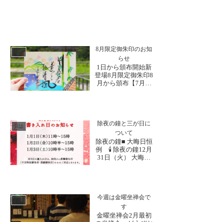
8月限定御朱印のお知
日誌
らせ
1日から頒布開始新
登場8月限定御朱印8
月から頒布【7月限
定】1周年記念御朱
印【6月限定】1周年
記念御朱印三か月続
きの１周年御朱印が
8月で完結7月も残り
除夜の鐘と三が日に
日誌
わずかとなり、8月
ついて
の御朱印が完成いた
除夜の鐘■ 大晦日恒
しましたのでお知ら
例 🕯 除夜の鐘12月
せいたします。1周
31日（火） 大晦日
年記念の御朱印も
23時45分頃より鐘
8...
つきを開始いたしま
す（鐘楼）※午前1
時半頃まで、どなた
でも鐘をついていた
今週は金曜坐禅会で
日誌
だけます。■新年 ご
す
祈祷祭・法話🙏 ご
金曜坐禅会2月最初
祈祷祭0時20分頃よ