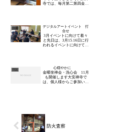
寺では、毎月第二第四金曜
の...
日に坐禅会を開催しており
ます。毎回お越し下さる方
や、ご自身のスケジュール
に合わせて参加される方な
デジタルアートイベント 打
ど、様々です。初めてお越
日誌
合せ
しの方は、分かりやすくご
3月イベントに向けて着々
指導いたしますので、お
と先日は、3月15.16日に行
気...
われるイベントに向けての
打合せが行われました。寺
内には、ポスターも掲示
し、ご拝観下さった方々に
もご覧いただいておりま
心穏やかに
す。福井の文化財を未来へ
日誌
金曜坐禅会・洗心会 11月
プロジェクトの一つとし
も開催します大安禅寺で
て、大安禅寺を舞台に、
は、個人様からご参加いた
ア...
だける坐禅会と洗心会（写
経・法話）を開催しており
ます。毎月多くの方にお越
しいただいております。開
催は下記の通りです。ぜひ
この機会に御参加お待ちい
たしております！金曜坐
禅...
防火査察