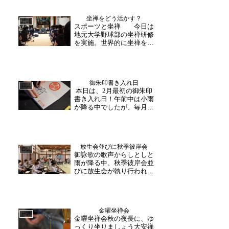
坐禅をどう活かす？
日誌
スポーツと坐禅 今日は
地元大学野球部の坐禅研修
を実施。世界的に坐禅を取
り入れているプロスポーツ
団体は多くあります。その
理由としては、試合本番に
より良いパフォーマンスを
御朱印書き入れ日
発揮するためです。どれだ
日誌
本日は、2月最初の御朱印
けいい準備をしたとして
書き入れ日！午前中は小雨
も、本番でメンタル面の影
が降る中でしたが、毎月お
響...
越し下さる方が「楽しみに
してました！」と明るい笑
顔でお越し下さいました。
個人のご旅行の方もお越し
放生会並びに秋季彼岸会
下さり、「良い時に来れ
日誌
御詠歌の歌声からしとしと
て、よかったです」と月替
雨が降る中、秋季彼岸会並
わりの御朱印を選ばれた
びに放生会が執り行われま
後、...
した。御詠歌のリンと響く
鈴の音と歌声から法要が始
まります。檀信徒様がご参
拝下さり、和尚様方の読経
金曜坐禅会
に手を合わせてお参りされ
日誌
金曜坐禅会秋の夜長に、ゆ
ました。法要後には、生き
っくり坐りましょう大安禅
とし生けるものすべてへ