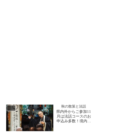
秋の散策と法話
日誌
県内外からご参加11
月は法話コースのお
申込み多数！境内も
徐々に紅葉が見ら
れ、秋の散策が楽し