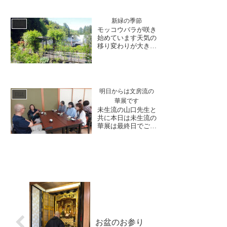
印帳のお書き入れに
励みました。毎月限
定の御朱印を始め、
新緑の季節
日誌
副住職直筆の干支特
モッコウバラが咲き
別ご朱印や達磨御朱
始めています天気の
印を頒布しておりま
移り変わりが大きい
す。特に干支御朱印
連休の始まりです
はご好評いただいて
が、雨のあとは山々
おります...
の緑が深まり鮮やか
な景色が目を楽しま
せてくれます。バラ
明日からは文房流の
園ではモッコウバラ
日誌
華展です
が咲き始め、その他
未生流の山口先生と
のバラやクレマチス
共に本日は未生流の
の蕾も日に日に大き
華展は最終日でござ
く膨らんでいます。
いました。6日から
例年5月...
始まった華展は、未
生流と文房流を1週
間ごとにお楽しみい
ただけます。未生流
の華展は最終日を迎
え、開催日から多く
の方にお越しいただ
きました。撤花の後
は、副住職と茶礼に
て未生...
お盆のお参り