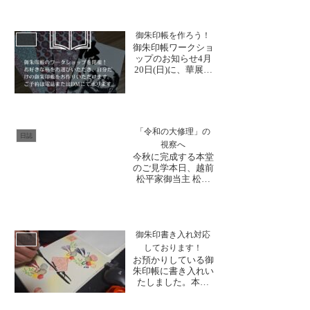
める時節となりまし
た。11月に入り法話
コースのお申込みが
御朱印帳を作ろう！
続いており、午前は
日誌
御朱印帳ワークショ
10：30〜 午後は
ップのお知らせ4月
13：30〜催行して
20日(日)に、華展に
おります。個人様の
合わせて御朱印帳を
ご参加に関しまし
作るワークショップ
て...
を開催いたします。
御朱印を作ろうワー
クショップ♪初開
「令和の大修理」の
催！お好きな柄を選
日誌
視察へ
んでいただき自分だ
今秋に完成する本堂
けの御朱印帳をお作
のご見学本日、越前
りいただけます。和
松平家御当主 松平
尚直筆の禅語御朱印
宗紀様とご長女の聡
を最...
子様、松平管理事務
所所長の中川様がご
来山され、現在の修
理状況を視察されま
御朱印書き入れ対応
日誌
した。今年の秋完成
しております！
を迎える本堂の様子
お預かりしている御
などを副住職からの
朱印帳に書き入れい
説明を受けながら、
たしました。本日
じっくりとご覧にな
は、1月上旬からお
ってお...
預かりしている御朱