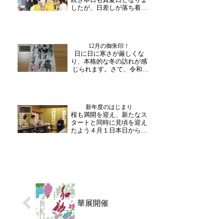
朱印は大変ご好評をいた
したが、日差しが落ち着い
だ...
た夕方は過ごしやすい陽気
に。本日は午後から募集型
のツアー参加の皆様がお越
し下さり、職員の案内コー
12月の御朱印！
スに参加されました。豊か
日誌
日に日に寒さが厳しくな
な自然や大きなお堂に驚か
り、本格的な冬の訪れが感
れたようで、また現在進
じられます。さて、令和5
め...
年最後の月替わり御朱印
「12月バージョン」が登場
しました！最初の休日とい
うこともあり、福井へ旅行
新年度のはじまり
に来られた方やお連れのお
日誌
桜も満開を迎え、新たなス
客様も「かわいい御朱
タートと同時に見頃を迎え
印！」と楽しそうにご覧に
たよう４月１日本日から新
なって...
年度がはじまりました。皆
さまの周囲でも新たな環境
に踏み出す方、変化を迎え
入れる方、様々だったので
はないでしょうか？当山で
も常日頃お世話になってお
られる文健協さんが、今
年...
華展開催