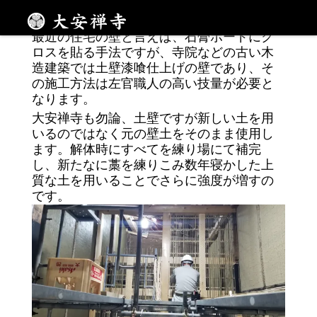
土壁とは？
メニュー
最近の住宅の壁と言えば、石膏ボードにク
ロスを貼る手法ですが、寺院などの古い木
造建築では土壁漆喰仕上げの壁であり、そ
の施工方法は左官職人の高い技量が必要と
なります。
大安禅寺も勿論、土壁ですが新しい土を用
いるのではなく元の壁土をそのまま使用し
ます。解体時にすべてを練り場にて補完
し、新たなに藁を練りこみ数年寝かした上
質な土を用いることでさらに強度が増すの
です。