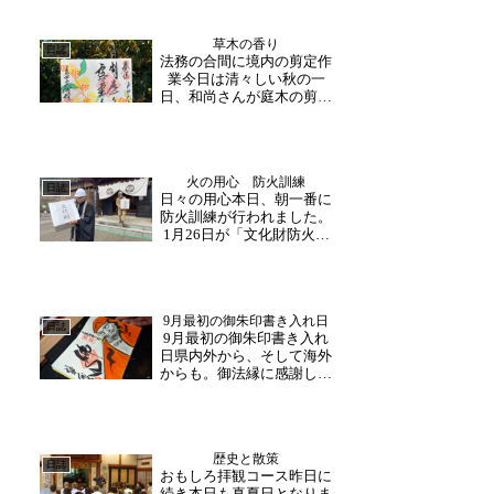
草木の香り
日誌
法務の合間に境内の剪定作
業今日は清々しい秋の一
日、和尚さんが庭木の剪定
作業をされました。広い境
内を和尚さん一人で作業、
こつこつと進めていくそう
です。１１月に入れば雪囲
火の用心 防火訓練
いと本当に一年が早いです
日誌
日々の用心本日、朝一番に
ね。今年は金木犀が例年以
防火訓練が行われました。
上に咲き誇り、香りが境内
1月26日が「文化財防火デ
に...
ー」にあたり、この時期に
例年行われている訓練にな
ります。福井市消防署や大
安寺地区消防団の方がお越
9月最初の御朱印書き入れ日
し下さりました。皆様の御
日誌
9月最初の御朱印書き入れ
指導の下、初期消火・火災
日県内外から、そして海外
場所の確認・避難誘導・...
からも。御法縁に感謝して
本日は、9月最初の御朱印
書き入れ日を催行いたしま
した。月替わりの御朱印を
はじめ、すべての御朱印を
歴史と散策
心を込めてお書き入れさせ
日誌
おもしろ拝観コース昨日に
ていただいております。御
続き本日も真夏日となりま