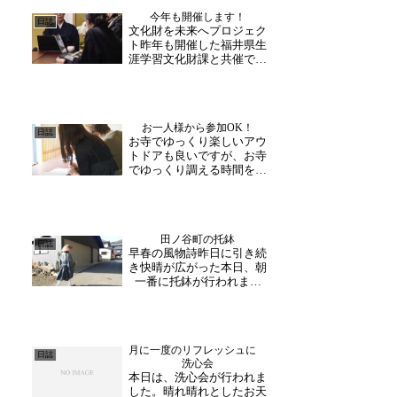
「気温差が大きくて実感が
今年も開催します！
ないけれど、秋ですね」豊
日誌
文化財を未来へプロジェク
かな自然に囲まれた大安禅
ト昨年も開催した福井県生
寺で、移りゆく季節もお
涯学習文化財課と共催で行
楽...
う文化財を活用したデジタ
ルアートイベントを、今年
も３月２１日２２日（土
日）で開催する運びとなり
お一人様から参加OK！
ました。先日、主軸となっ
日誌
お寺でゆっくり楽しいアウ
て企画運営を担当する
トドアも良いですが、お寺
OneartCの皆様と打ち合わ...
でゆっくり調える時間をす
ごしてみては。大安禅寺で
はお一人様から参加頂ける
写経体験をおこなってお
り、お問合せも多くいただ
田ノ谷町の托鉢
いています。道具は全て用
日誌
早春の風物詩昨日に引き続
意してますので手ぶらで
き快晴が広がった本日、朝
OK。職員による説明もあり
一番に托鉢が行われまし
ま...
た。今年も感染対策として
地元・田ノ谷町内のみ行脚
する形となりましたが、
「ホォーー」という和尚様
月に一度のリフレッシュに
の声や鈴の音を耳にすると
日誌
洗心会
表に出て声をかけて下さっ
本日は、洗心会が行われま
ていました。例年のこの時
した。晴れ晴れとしたお天
期に...