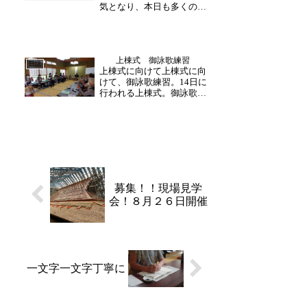
気となり、本日も多くの方
がご参加下さりました。一
文字一文字集中し、ゆっく
りと書き進めます。月に一
度のリフレッシュの日。日
上棟式 御詠歌練習
常生活の忙しい日々から少
日誌
上棟式に向けて上棟式に向
し離れて自分と向き合う時
けて、御詠歌練習。14日に
間をお楽しみ下さい。写
行われる上棟式。御詠歌の
経...
皆様は、本堂前で御詠歌を
詠われます。譜面を鈴に固
定し、本番と同じ流れで練
習が行われました。式当日
も何卒宜しくお願いいたし
ます。 （助野）
募集！！現場見学
会！８月２６日開催
一文字一文字丁寧に