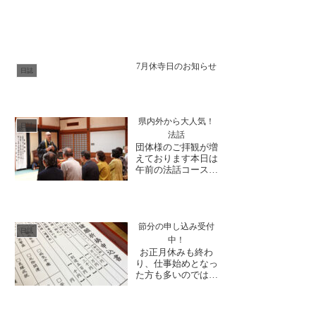
7月休寺日のお知らせ
日誌
県内外から大人気！
日誌
法話
団体様のご拝観が増
えております本日は
午前の法話コースが
催行され、石川県か
らご参加下さいまし
た。近隣県というこ
ともあり、住職の時
の法話に参加された
節分の申し込み受付
日誌
ことのある方もおら
中！
れました。行動で示
お正月休みも終わ
しましょう法話の最
り、仕事始めとなっ
中には、からだで表
た方も多いのでは。
現する場面も聴くだ
初詣にお参り下さっ
けでな...
た方も多くいらっし
ゃり、コロナ禍明