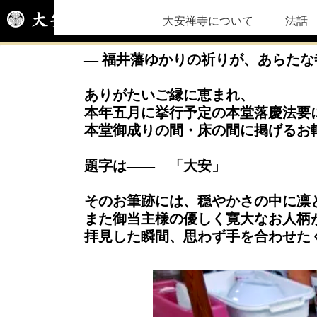
大安禅寺について
法話
― 福井藩ゆかりの祈りが、あらたな
ありがたいご縁に恵まれ、
本年五月に挙行予定の本堂落慶法要
本堂御成りの間・床の間に掲げるお
題字は――
「大安」
そのお筆跡には、穏やかさの中に凛
また御当主様の優しく寛大なお人柄
拝見した瞬間、思わず手を合わせた