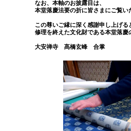
なお、本軸のお披露目は、
本堂落慶法要の折に
皆さまにご覧い
この尊いご縁に深く感謝申し上げる
修理を終えた文化財である本堂落慶
大安禅寺 髙橋玄峰 合掌