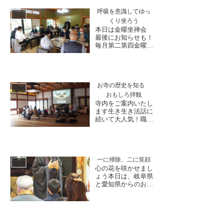
け 和尚様との久し
ぶりの会話を楽しま
呼吸を意識してゆっ
日誌
れる姿も見られまし
くり坐ろう
た。さて、大安禅寺
本日は金曜坐禅会
では来月・2月3日
最後にお知らせも！
(土)に節分大祈祷会
毎月第二第四金曜日
を執り行います厄除
に開催しておりま
など個人...
す。秋の音を感じな
がら、ひとーつふた
ーつと呼吸を数える
（数息観）を意識し
お寺の歴史を知る
日誌
て坐ります。長年参
おもしろ拝観
加いただいている
寺内をご案内いたし
方、初めての方、
ます生き生き法話に
様々ですので、気負
続いて大人気！職員
いなくご参加いただ
の案内によるおもし
けます。坐禅...
ろ拝観はいかがです
か歴史に興味のある
方や初めてお越し下
さる方に向けて、お
一に掃除、二に笑顔
日誌
寺の歴史や千畳敷な
心の花を咲かせまし
ど分かりやすく説明
ょう本日は、岐阜県
いたします。お寺の
と愛知県からのお客
ご案内に加えてビデ
様が法話コースに参
オによる坐禅体験も
加下さいました。
ご用意...
「大安禅寺へは初め
てご参拝でしょう