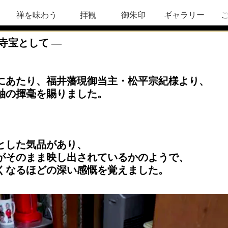
禅を味わう
拝観
御朱印
ギャラリー
寺宝として ―
にあたり、
福井藩現御当主・松平宗紀様
より、
軸の揮毫を賜りました。
とした気品があり、
がそのまま映し出されているかのようで、
くなるほどの深い感慨を覚えました。