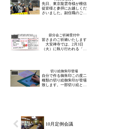
日誌
先日、東京龍雲寺様が檀信
た。いざ坐禅が始まると、
徒皆様と参拝にお越しくだ
和尚さんの指導をしっか
さいました。副住職のご案
り...
内で修理現場の特別拝観を
実施。皆様興味深く保存修
理の状況や過程の説明に耳
を傾けて下さいました。
節分会ご祈祷受付中
日誌
皆さまのご祈祷いたします
大安禅寺では、2月3日
（火）に執り行われる「節
分会」の申込受付を行って
おります。お申込み頂いた
方のお札を和尚様が手書き
でご祈祷内容・お名前をお
切り絵御朱印登場
書入れいたします。また、
日誌
自分で作る御朱印この度二
厄除けの個別祈祷も承って
種類の切り絵御朱印が登場
おります。お気軽にお問合
致します。一部切り絵とな
せ...
っており、完成した切り絵
に和尚さんが書き入れを行
います。5月の3日から頒布
開始致します。それぞれ約
30分はかかりますが、完成
後の達成感と自分だけの御
朱印をお楽しみ頂けま...
10月定例会議