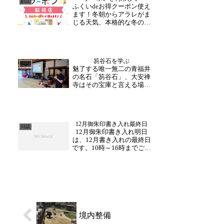
日誌
ふくいdeお得クーポン使え
下さった方の表情も、初め
ます！冬朝からアラレがま
は真剣な眼差しで聞き入
じる天気、本格的な冬の訪
っ...
れが感じられます。さて、
この秋から大安禅寺へも旅
行支援を利用して訪れる
方々が多くお越し下さって
笏谷石を学ぶ
います。「ふくいdeお得ク
日誌
魅了する唯一無二の青福井
ーポン」は、当山の拝観受
の名石「笏谷石」、大安禅
付の際や写経体験などで...
寺はその宝庫と言える場所
です。地元有志の会ナナセ
カイはそこに着目し地域を
盛り上げる活動を現在進行
中。そこで先日、石のこと
12月御朱印書き入れ最終日
は石屋に聞け！ということ
日誌
12月御朱印書き入れ明日
で、日頃より大安禅寺もお
は、12月書き入れの最終日
世話になっている村上大
です。10時～16時までご対
理...
応かのうですので、ぜひこ
の機会にご来山ください！
皆様のお越しを心よりお待
ちいたしております。
境内整備