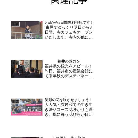
明日から3日間無料拝観です！
日誌
東屋でゆっくり明日から3
日間、寺カフェもオープン
いたします。寺内の他にも
東屋でもゆっくりお寛ぎい
ただけるようになりまし
た！境内の新緑を眺めなが
ら、ゆっくりお過ごしいた
福井の魅力を
だけます。ぜひご利用くだ
日誌
福井県の観光をアピール！
さい。3日から5日にはお寺
昨日、福井市の産業会館に
でお楽しみいただけるコ
て来年秋のデスティネーシ
ン...
ョンキャンペーンの内容を
ＰＲする「全国宣伝販売促
進会議」が開催され、全国
の旅行会社の方々など多く
笑顔の花を咲かせましょう！
方が参加されました。今
日誌
大人気・玄峰和尚の生き生
日・明日と県内の観光地等
き法話コース花咲かりも過
を視察するレクレーション
ぎ、風に舞う花びらが目を
が...
楽しませながらも名残惜し
さを感じさせます。さて、
新年度も始まり大安禅寺へ
初夏の拝観・法話コースの