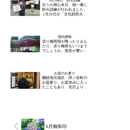
火の用心 防火訓練
お問合せやご予約を頂くよ
日誌
日々の用心本日、朝一番に
うになりました。特に幅広
防火訓練が行われました。
い世代の方々が参加下さ
1月26日が「文化財防火デ
る...
ー」にあたり、この時期に
例年行われている訓練にな
ります。福井市消防署や大
安寺地区消防団の方がお越
境内掃除
し下さりました。皆様の御
日誌
戻り梅雨雨が降ったり止ん
指導の下、初期消火・火災
だり、戻り梅雨もいつまで
場所の確認・避難誘導・...
でしょうか。雨音が響いた
と思えば、時折の晴れ間に
は蝉の声が寺内に響きま
す。小雨の中の作業世話方
様が午前中から境内整備を
お盆のお参り
して下さいました。小雨が
日誌
棚経地元地区・田ノ谷町の
降る中でしたが、お堂の後
お盆参り。お盆休みに入っ
ろ・山側の側溝の掃除をし
たこともあり、先日よりも
て...
多くの方が朝早くからお墓
掃除やお参りに来られてい
ました。さて、本日は棚
経・地元地区のお盆のお参
りが行われ、朝一番から、
住職・副住職がお檀家様の
ご自宅を一軒一軒まわられ
ま...
6月御朱印