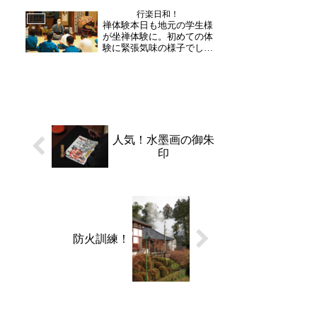
よう心よりお願い申し上げ
行楽日和！
ます。大晦日には、三年ぶ
日誌
禅体験本日も地元の学生様
りに復活した鐘楼の鐘を撞
が坐禅体験に。初めての体
こうと多くの方がお越しく
験に緊張気味の様子でした
だ...
が、足の組み方や胸とお腹
に手を当てて呼吸の仕方を
確認したり和尚様の説明に
合わせて挑戦されていまし
た。坐禅の後には法話を。
「坐禅とは句読点のような
もの。無くても文章は読
め...
人気！水墨画の御朱
印
防火訓練！