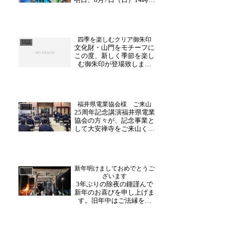
よ...
17時に今月最初の朱印書き
入れを行います。多くの方
よりご好評いただいており
ます「月替わりの御朱
四季を楽しむクリア御朱印
印」。1周年記念として6月
日誌
文化財・山門をモチーフに
から続いた連続朱印や8月
この度、新しく季節を楽し
限定の「花火」手彫...
む御朱印が登場致しまし
た。「四季折々の山門クリ
ア御朱印」です。第一弾
は ー秋ー紅葉に包まれた
山門を透明素材に描いた特
福井県電業協会様 ご来山
別仕様です。御朱印帳に貼
日誌
25周年記念講演福井県電業
ると色鮮やかに映え、光に
協会の方々が、記念事業と
かざすと紅葉がきらめきま
して大安禅寺をご来山くだ
す。...
さいました。大安禅寺で
は、記念講演としまして、
副住職の法話をお聞きくだ
さいました。冒頭に、令和
新年明けましておめでとうご
の大修理工事事業の内容や
日誌
ざいます
今までの工事の様子をお伝
3年ぶりの除夜の鐘謹んで
えし、皆さん興味深く聞
新年のお喜びを申し上げま
き...
す。旧年中はご法縁を賜
り、まことに有難く厚く御
礼申し上げます。本年もよ
り一層のご法縁を賜ります