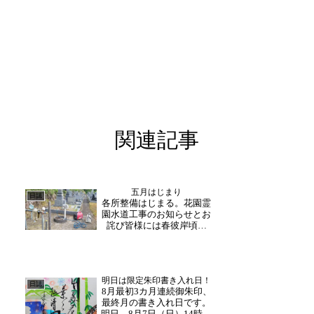
関連記事
五月はじまり
日誌
各所整備はじまる。花園霊
園水道工事のお知らせとお
詫び皆様には春彼岸頃か
ら、花園霊園の水道が出ず
ご不便を掛け大変申し訳ご
ざいません。経年劣化や、
山水故の問題でなかなか工
明日は限定朱印書き入れ日！
事が遅延しており多大なる
日誌
8月最初3カ月連続御朱印、
ご迷惑をお掛けしましたこ
最終月の書き入れ日です。
とをお詫び申し上げます。
明日、8月7日（日）14時～