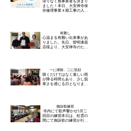
滞りなく無事業者も決まり
ました！本日、大安禅寺保
存修理事業４期工事の入札
が行われました。修理委員
会の皆様にご同席いただ
き、滞りなく無事業者も決
まりましたことをご報告い
有難し
たします。今回の入札は、
日誌
心温まる有難い出来事があ
開基堂・開山堂・宝蔵の解
りました。先日、曽明漆器
体工事までを対象としたも
店様より、大安禅寺のため
の...
に貴重な漆器・赤盆を50セ
ットも御寄進賜りました。
お寺の什器として大切に活
用させていただきます。曽
一に掃除、二に笑顔
明漆器店様には、普段より
日誌
聴くだけではなく激しい雨
お世話になりっぱなしで、
が降る時間もあり、少し肌
いつも心温かく大安禅寺...
寒さを感じる日となりまし
た。本日は午後からの法話
コースが催行され、富山県
からのお客様が参加下さい
ました。「皆さん、普段合
御詠歌練習
掌するときはどんな時です
日誌
寺内にて歌声響かせ5月二
か？」和尚様からの質問に
回目の練習本日は、松雲の
考えたりこっそり相談し
間にて御詠歌の練習が行わ
た...
れました。雨の中、爽やか
な鐘の音に合わせて、歌声