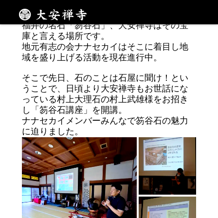
魅了する唯一無二の青
メニュー
福井の名石「笏谷石」、大安禅寺はその宝
庫と言える場所です。
地元有志の会ナナセカイはそこに着目し地
域を盛り上げる活動を現在進行中。
そこで先日、石のことは石屋に聞け！とい
うことで、日頃より大安禅寺もお世話にな
っている村上大理石の村上武雄様をお招き
し「笏谷石講座」を開講。
ナナセカイメンバーみんなで笏谷石の魅力
に迫りました。