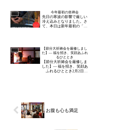
を奏でます。一小節ごと
に、歌い始めや鐘を鳴らす
今年最初の坐禅会
動きを確認しながら、練習
日誌
先日の寒波の影響で厳しい
に励まれました。 （助
冷え込みとなりました。さ
野）
て、本日は新年最初の「金
曜坐禅会」です。寒さで室
内にいることも多くなる事
やまた何かと忙しない年始
めの時期。肩の力を抜い
【節分大祈祷会を厳修しまし
て、ゆっくりと坐る時間を
日誌
た】— 福を招き、笑顔あふれ
ぜひ。駐車場の除雪は行わ
るひととき
れており、また参道も融雪
【節分大祈祷会を厳修しま
の...
した】— 福を招き、笑顔あ
ふれるひととき2月2日
（日）、大安禅寺にて節分
大祈祷会を厳修いたしまし
た。今年も多くの参拝者の
皆様にお越しいただき、賑
わいと活気に満ちた時間と
なりました。ご祈祷では、
参列された皆様がそれぞ
れ...
お腹も心も満足