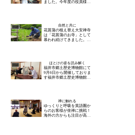
ました。今年度の役員様方
にお集まりいただき、当日
の間での打合せと当日の流
れについて話されました。
コロナ禍明けてや修理事業
自然と共に
が始まってからの変更点な
日誌
花菖蒲の植え替え大安禅寺
どを確認されました。この
は「花菖蒲のお寺」として
度はお忙しい中、ありが
慕われ続けてきました。数
と...
年前からはバラ園も設け、
初夏に向けて季節折々の
花々が園内に咲いていきま
す。コロナウイルスの影響
ほとけの姿を読み解く
で恒例の花菖蒲祭は二年間
日誌
福井市郷土歴史博物館にて
中止してきていますが、今
9月6日から開催しておりま
年は「華展」なども企画
す福井市郷土歴史博物館に
し、...
て、企画展・ほとけの姿を
読み解く が開催しており
ます。先日企画展御担当の
藤川様からポスターをいた
禅に触れる
だきました！大安禅寺仕様
日誌
ゆっくりと呼吸を英語圏か
だそうです。ありがとうご
らのお客様が坐禅に挑戦！
ざいます。当館が収蔵す...
海外の方からも注目が高い
坐禅。コロナ禍前によくお
越し下っていたツアー企
画、制限緩和に伴いご予
約・お問合せも頂くように