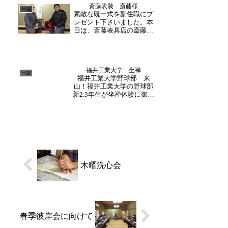
斎藤表装 斎藤様
なりました。「坐禅で大切
日誌
素敵な硯一式を副住職にプ
なのはゆっくりと呼吸をす
レゼント下さいました。本
ること。心地よい呼吸を意
日は、斎藤表具店の斎藤様
識し...
がご来山下さいました。和
尚さんの益々のご活躍を応
援する為、貴重な硯のセッ
トを御寄進下さいました。
福井工業大学 坐禅
齊藤様は、先代実道和尚様
日誌
福井工業大学野球部 来
の代より、お世話になって
山！福井工業大学の野球部
いる表装屋さんです。こ
新2.3年生が坐禅体験に御参
の...
加くださいました。毎年こ
の時期になるとご参加いた
だいております。副住職の
指導の下、姿勢・呼吸の仕
方を学んでいきます。日々
野球に励む上で、坐禅がど
のように活かされるかを...
木曜洗心会
春季彼岸会に向けて