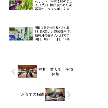
花しょうぶが咲き始めまし
日と即座に変化していく現
た！先日1輪咲き始めた花
場スピードにいつも驚か
菖蒲が、次々ツボミを大き
さ...
く膨らませ、花開いていま
す。まだまだツボミが多い
ですが、咲き始めた花が特
に目を惹きます。副住職は
明日は限定朱印書き入れ日！
本日も園内の整備を。訪れ
日誌
8月最初3カ月連続御朱印、
る方々に楽しんでいただけ
最終月の書き入れ日です。
るよう、連日作業を進め
明日、8月7日（日）14時～
ら...
17時に今月最初の朱印書き
入れを行います。多くの方
よりご好評いただいており
ます「月替わりの御朱
印」。1周年記念として6月
から続いた連続朱印や8月
限定の「花火」手彫...
福井工業大学 坐禅
体験
お寺での時間