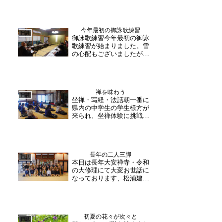
土壁も各所荒壁が塗られ、
復原される本堂内部の完成
が待ち遠しいです。本堂屋
今年最初の御詠歌練習
根屋根はこけらも葺き終わ
日誌
御詠歌練習今年最初の御詠
り上屋の銅板葺きが始まり
歌練習が始まりました。雪
ました。昨年の秋ごろの
の心配もございましたが、
小...
ほとんどの方が出席され、
練習に励まれました。久し
ぶりの練習の様でしたが、
普段通りの皆様の歌声が聴
禅を味わう
こえてきました。あっとい
日誌
坐禅・写経・法話朝一番に
う間の時間でしたが、茶礼
県内の中学生の学生様方が
の時間もあり、良いスタ
来られ、坐禅体験に挑戦さ
ー...
れました。「姿勢と呼吸が
大事です」初めての体験で
緊張されていましたが、和
尚様の説明を聞き 普段よ
長年の二人三脚
り呼吸の仕方に気をつけな
日誌
本日は長年大安禅寺・令和
がら集中して坐られていま
の大修理にて大変お世話に
した。お昼からは定例の
なっております、松浦建設
写...
株式会社様が現場見学にご
来山くださいました。当た
り前ですが皆さま常日頃、
現場＝大安禅寺にいらっし
初夏の花々が次々と
ゃり、長年の連携で一日一
日誌