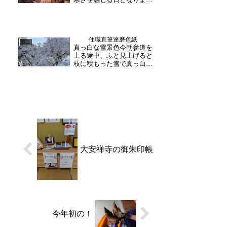
話。...
た。本日は午後からの法話
コースが催行され、富山県
からのお客様が参加下さい
ました。「皆さん、普段合
住職直筆達磨色紙
掌するときはどんな時です
日誌
真っ白な雪景色今朝参道を
か？」和尚様からの質問に
上る途中、ふと見上げると
考えたりこっそり相談し
枝に積もった雪で真っ白な
た...
木々の姿が。日に当たり、
輝いて見えました。明日雪
の予報が続きますので、ご
来山の際はお気をつけてお
越し下さい。住職直筆 達
磨色紙本日、住職直筆の色
紙が届きました。ご拝観
下...
大安禅寺の御朱印帳
今年初の！