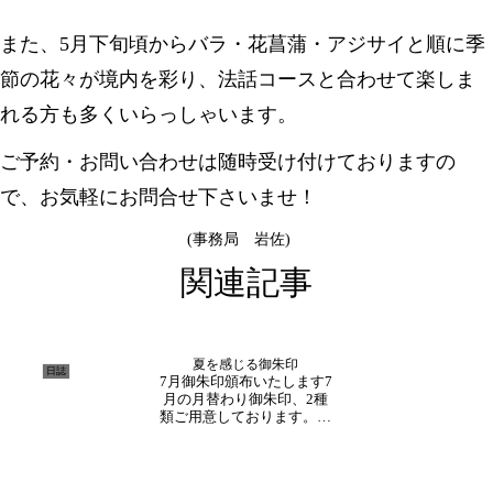
また、5月下旬頃からバラ・花菖蒲・アジサイと順に季
節の花々が境内を彩り、法話コースと合わせて楽しま
れる方も多くいらっしゃいます。
ご予約・お問い合わせは随時受け付けておりますの
で、お気軽にお問合せ下さいませ！
(事務局 岩佐)
関連記事
夏を感じる御朱印
日誌
7月御朱印頒布いたします7
月の月替わり御朱印、2種
類ご用意しております。テ
ーマ【朝顔】見開きサイズ
禅語【日々是好日】色とり
どりの朝顔が夏らしさを感
じさせます。テーマ【風