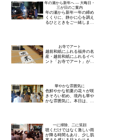
年の瀬から新年へ ― 大晦日・
鈴】禅語【薫風自南来】風
日誌
三が日のご案内
鈴と笹が風になびいている
年の瀬から新年一年の締め
様子 涼しさを感じる御
くくりに、静かに心を調え
朱...
るひとときをご一緒しませ
んか。慌ただしく過ぎた一
年を振り返り、鐘の音に耳
を澄ませながら、新しい年
を迎える。大安禅寺では、
お寺でアート
大晦日から三が日にかけ
日誌
越前和紙にふれる福井の名
て、どなたでもご参加いた
産・越前和紙にふれるイベ
だける年越しの行事を執り
ント「お寺でアート」が行
行...
われました。日本和紙クラ
フト協会様作成の和紙を使
った作品の展示や山岸和紙
店様様の懐紙や様々な柄や
華やかな雰囲気に
サイズの和紙がセットにな
日誌
色鮮やかな初夏の花々が咲
った「カミノカケラ」。最
きそろい初め、境内も華や
鮮やかな柄や色合い、作
かな雰囲気に。本日は、京
品...
都府からのお客様が感染対
策に気をつけながらもお越
し下さり、和尚様の法話コ
ースに参加下さいました。
一に掃除、二に笑顔
「随分と久しぶりな気がす
日誌
聴くだけではなく激しい雨
るわ」章皆様との旅行とユ
が降る時間もあり、少し肌
ーモア交じる楽しい法
寒さを感じる日となりまし