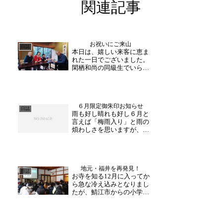
関連記事
お祝いにご来山
日誌
本日は、嬉しい来客に恵ま
れた一日でございました。
閑栖和尚の同級生でいらっ
しゃり、日頃よりお世話に
なっております岡哲生様
が、落慶晋山式のお祝いに
お越しくださいました。和
６月限定御朱印お知らせ
尚も久しぶりの再会に、近
日誌
雨も好し晴れも好し６月と
況などのお話が弾んでいる
言えば「梅雨入り」と雨の
ご様子でございました。午
煩わしさを思いますが、紫
後...
陽花など花々からすれば潤
いとなり、恵の雨と言えま
す。ですから、雨の似合う
季節が到来する喜びに視点
地元・福井を再発見！
を置いてみると、心まで豊
日誌
お寺を知る12月に入ってか
かになります。そこで６月
ら急な冷え込みとなりまし
の御朱印デザインはそん
たが、鯖江市からの小学生
な...
の皆様が元気にお越しくだ
さいました。副住職よりま
ず大安禅寺にていての説明