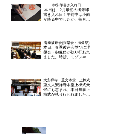
があり、一生懸命メモを取
御朱印書き入れ日
りながら聞いたり、和尚様
日誌
本日は、2月最初の御朱印
からの質問やクイズに元気
書き入れ日！午前中は小雨
いっぱいに答えたり。広...
が降る中でしたが、毎月お
越し下さる方が「楽しみに
してました！」と明るい笑
顔でお越し下さいました。
個人のご旅行の方もお越し
春季彼岸会(涅槃会・御像祭)
下さり、「良い時に来れ
日誌
本日、春季彼岸会並びに涅
て、よかったです」と月替
槃会・御像祭が執り行われ
わりの御朱印を選ばれた
ました。時折、ミゾレや強
後、...
く雨が降る足元の悪い中
多くの檀信徒様が参拝下さ
いました。凛と響く御詠歌
に引き続き、お釈迦様の御
大安禅寺 重文本堂 上棟式
命日並びに越前松平家のご
日誌
重文大安禅寺本堂上棟式天
遺徳を偲ぶ「涅槃会・御像
候にも恵まれ、本日無事上
祭」が行われました。春
棟式が執り行われました。
の...
ただいま進行中の大修理は
創建以来はじめてとなる抜
本的な修理です。ゆえに、
今回の上棟式は大安禅寺の
歴史の中でも、それ以来と
なる歴史的一日でした。そ
の幕開けは、修理が完了
し...