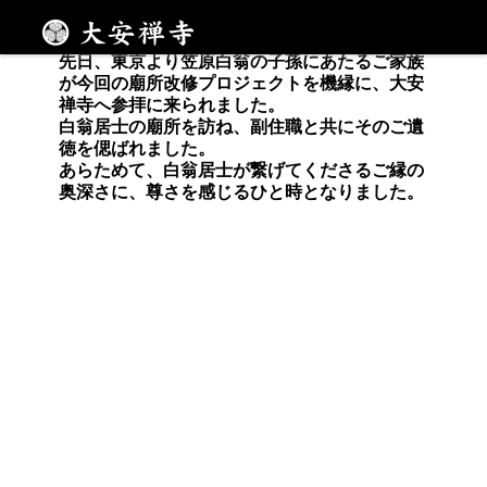
白翁居士を偲ぶ
メニュー
先日、東京より笠原白翁の子孫にあたるご家族
が今回の廟所改修プロジェクトを機縁に、大安
禅寺へ参拝に来られました。
白翁居士の廟所を訪ね、副住職と共にそのご遺
徳を偲ばれました。
あらためて、白翁居士が繋げてくださるご縁の
奥深さに、尊さを感じるひと時となりました。