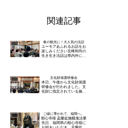
関連記事
春の観光に！大人気の法話
日誌
ユーモアあふれるお話をお
楽しみください玄峰和尚の
生き生き法話は県内外に大
人気！本日は石川県や福井
県越前市から法話に御参加
くださいました。個人様の
お問合せも多くいただいて
文化財保護研修会
おり、一緒にご参加いただ
日誌
本日、午後から文化財保護
いております。″一に掃除
研修会が行われました。文
二に笑顔 三四元気にお...
化財に指定されている施設
の方や保存事業に関わる
方々など全国から多くの方
がお集まりくださいまし
た。段全文連・理事長の落
ご縁に導かれて、福岡へ。
合様の挨拶から始まり、文
日誌
順心寺様 盂蘭盆施餓鬼法要
化庁文化資源活用課・竹内
先日、福岡県の順心寺様に
様により「禅宗様建築の展
お招きいただき、盂蘭盆施
開に...