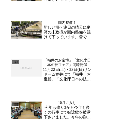
餓鬼法要にて法話をさせて
いただきました。順心寺様
のご住職は、僧堂時代に大
変お世話になった先輩和尚
園内整備！
様です。久しぶりの再会に
日誌
新しい柵へ連日の晴天に庭
喜びを感じるとともに、修
師の末政様が園内整備を続
行時代の思い出も交えな...
けて下っています。雪で折
れた枝や落ち葉を集めた
り、山側の柵を直したり。
先週末からは菖蒲園周辺の
柵を新しく設置する作業を
「福井のお宝博」「文化庁日
して下さっています。傷ん
日誌
本の技フェア」同時開催
だ竹を外し、杭も新しい物
11月22日(土)・23日(日)サン
へ。杭の間隔や高さを確認
ドーム福井にて「福井 お
し...
宝博」「文化庁日本の技フ
ェア」のイベントが同時開
催いたします！時間：10:00
～16:00費用:入場無料会
場：サンドーム福井メイン
10月に入り
ホール福井の文化財を知る
日誌
今年も残り3か月今年も多
「福井お宝博」福井県の文
くの行事にて御詠歌を披露
化...
下さいました。今年の御詠
歌練習も残り数回となりま
す。毎回法要行事では、御
詠歌から始まり、歌声と鈴