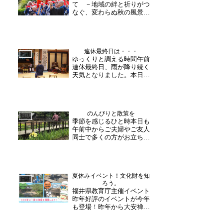
て －地域の絆と祈りがつ
なぐ、変わらぬ秋の風景－
今日は、秋晴れというより
もまるで夏日のような一
日。大変暑さの厳しい中、
地元・白山神社の秋祭りが
連休最終日は・・・
行われました。最初の立ち
日誌
ゆっくりと調える時間午前
寄り場所は、毎年恒例とな
連休最終日、雨が降り続く
っている大安禅寺。お神輿
天気となりました。本日は
を担...
GW企画「朝活坐禅」が行
われました。まずは朝課か
ら。お堂にてお経をあげら
れた後、一般公開されてい
のんびりと散策を
ない隠寮にて坐禅の時間
日誌
季節を感じるひと時本日も
を。朝一番ということもあ
午前中からご夫婦やご友人
りストレッチをしっかり行
同士で多くの方がお立ち寄
い...
りくださいました。昨日の
新聞をご覧になり、「天気
も良くなったので」とお誘
い合わせでお越し下さった
夏休みイベント！文化財を知
そうです。バラ園とあわせ
日誌
ろう。
てゆっくり散策される姿
福井県教育庁主催イベント
も。バラは見頃となってお
昨年好評のイベントが今年
り...
も登場！昨年から大安禅寺
も加わり始まったイベント
が今年も開催されます。今