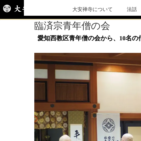
大安禅寺について
法話
臨済宗青年僧の会
愛知西教区青年僧の会から、10名の