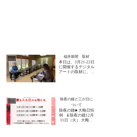
福井新聞 取材
日誌
本日は、3月21-22日
に開催するデジタル
アートの取材に、福
井新聞社 関様がご
来山くださいまし
た。今年で３回目と
なるイベントで、今
年は完成した本堂が
除夜の鐘と三が日に
舞台となる見どころ
日誌
ついて
満載のイベント内容
除夜の鐘■ 大晦日恒
となっております。
例 🕯 除夜の鐘12月
近々掲載いたします
31日（火） 大晦日
ので、ぜひご覧くだ
23時45分頃より鐘
さ...
つきを開始いたしま
す（鐘楼）※午前1