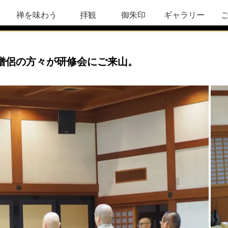
禅を味わう
拝観
御朱印
ギャラリー
僧侶の方々が研修会にご来山。