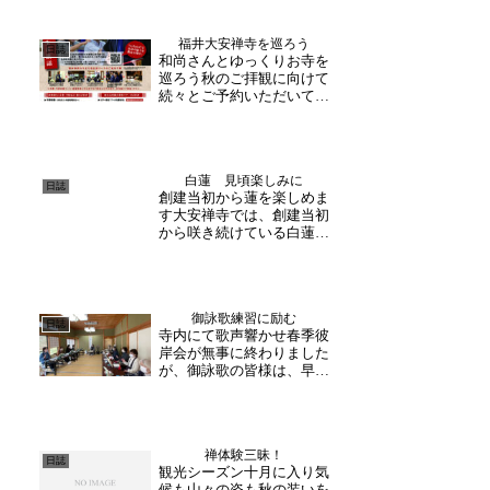
福井大安禅寺を巡ろう
日誌
和尚さんとゆっくりお寺を
巡ろう秋のご拝観に向けて
続々とご予約いただいてお
ります。大安禅寺では、生
き生き法話や禅体験の他に
も、和尚さんとめぐる特別
拝観コースも行っておりま
白蓮 見頃楽しみに
す！早速ご参加下さった方
日誌
創建当初から蓮を楽しめま
にもご好評いただいており
す大安禅寺では、創建当初
ます。歴史好きの方や、
から咲き続けている白蓮が
よ...
ご覧いただけます。既に大
きな蕾がいくつかあり、見
頃を迎えるのが楽しみで
す。昨年の様子大きな葉を
御詠歌練習に励む
潜り抜けまっすぐに伸びた
日誌
寺内にて歌声響かせ春季彼
先に咲く白い蓮が魅力的カ
岸会が無事に終わりました
メラ片手に撮影を楽しまれ
が、御詠歌の皆様は、早速
る...
本日から次に向けて練習に
入られました。今日は御詠
歌の曲が変わっての最初の
練習のため、鈴に合わす前
禅体験三昧！
の歌だけの練習となりまし
日誌
観光シーズン十月に入り気
た。本日も練習お疲れ様で
候も山々の姿も秋の装いを