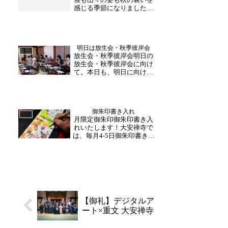
した。いつもありがとう
感じる季節になりました。
ご...
大安禅寺の各種観光コース
も好評をいただいており、
連日法話コース始めご予約
の団体様がお参りに来て下
明日は放生会・秋季彼岸会
さっています。今日は雨模
日誌
放生会・秋季彼岸会明日の
様の福井でしたが、午前午
放生会・秋季彼岸会に向け
後と県外から団体様が法
て。本日も、明日に向けて
話...
着々と準備を進めておりま
す。午後からは、御詠歌の
最終調整が行われ、皆様御
揃いで、練習に励まれまし
御朱印書き入れ
た。お供えのお餅また、朝
日誌
月限定御朱印御朱印書き入
一番にお供え用のお餅作り
れいたします！大安禅寺で
を行い、搗き立ての熱い
は、毎月4‐5日御朱印書き入
餅...
れ日を設けております。書
き入れ日にお越しいただく
と、御朱印帳に直接書き入
れさせていただきます！次
回は、11月29日(金)10時～
15時です。今月最後の日程
となります...
【御礼】デジタルア
ート×重文 大安禅寺