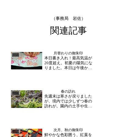
（事務局 岩佐）
関連記事
月替わりの御朱印
日誌
本日書き入れ！最高気温が
20度超え。初夏の陽気にな
りました。本日は午後から
限定御朱印の書き入れが行
われ、毎月お越し下さる方
の姿も。緑深まる境内を散
策されたり、寺内をゆっく
春の訪れ
りお参りされたり。毎月の
日誌
先週末は寒さが戻りました
御朱印とゆっくりお参りす
が、境内では少しずつ春の
る時間が楽しみで。とお...
訪れが。園内の土手や生垣
の下の方にフキノトウが
次々と顔を出しており、参
道の紫陽花も新芽が伸び始
めています。明日からはま
次月、秋の御朱印
た荒れた天気となる予報で
日誌
鮮やかな色彩囲う、紅葉を
すが、植物の芽吹きが春の