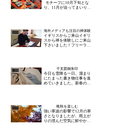
モチーフに10月下旬とな
訪れを感じさせてくれま
り、11月が迫ってまいりま
す。...
した。月下旬はやはり、次
月の御朱印はどうしよう
か、ああしようかと、和尚
さんも職員も考えを巡らせ
海外メディアも注目の禅体験
るのが大安禅寺恒例です。
日誌
イギリスからご来山イギリ
毎月楽しみに来山頂ける皆
スから禅を体験しにご来山
様へ、どんな御朱印をお
下さいました！フリーラン
届...
スの記者であり、福井での
旅行で体験できる事を日本
旅行を計画している海外の
方へ向けて発信されている
干支図御朱印
ようです。副住職との茶礼
日誌
今日も雪降る一日。溜まり
の後に、写経を体験されま
にたまった書き物仕事を進
した。本日はご来山あり
めていきました。新春の御
が...
朱印は鮮やかなデザイン、
また来年の干支である「丙
午」の構図も固まりようや
く皆様にご案内できそうで
晩秋を楽しむ
す。職員さんもその宣材写
日誌
強い寒波の影響で12月の寒
真撮影のため、一所懸命撮
さとなりましたが、雨上が
影に臨んでいました。そ
りの澄んだ空気に鮮やかな
う...
景色が目を楽しませてくれ
ました。拝観後に目に映る