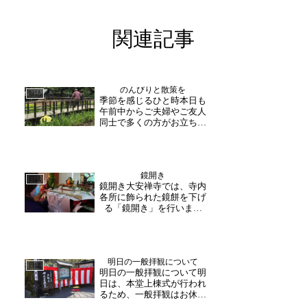
関連記事
のんびりと散策を
日誌
季節を感じるひと時本日も
午前中からご夫婦やご友人
同士で多くの方がお立ち寄
りくださいました。昨日の
新聞をご覧になり、「天気
も良くなったので」とお誘
い合わせでお越し下さった
鏡開き
そうです。バラ園とあわせ
日誌
鏡開き大安禅寺では、寺内
てゆっくり散策される姿
各所に飾られた鏡餅を下げ
も。バラは見頃となってお
る「鏡開き」を行いまし
り...
た。枯木堂の内陣から開基
堂・開山堂各所お正月飾り
もお下げいたしました。無
病息災を願って、お餅をい
明日の一般拝観について
ただきたいと思います。(助
日誌
明日の一般拝観について明
野)
日は、本堂上棟式が行われ
るため、一般拝観はお休み
となります。ご迷惑をお掛