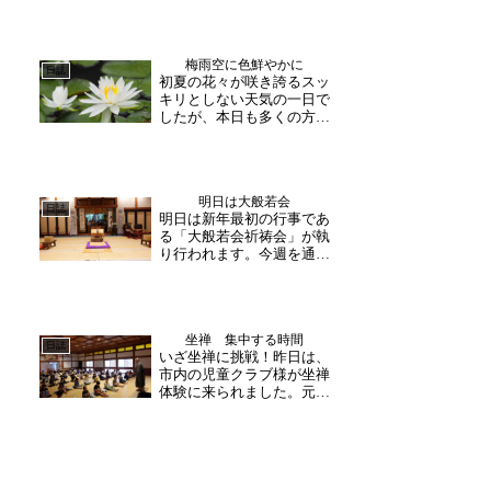
け致しますが、何卒宜しく
お願いいたします。大安禅
寺合掌
梅雨空に色鮮やかに
日誌
初夏の花々が咲き誇るスッ
キリとしない天気の一日で
したが、本日も多くの方が
お越しくださいました。大
安禅寺境内では、花菖蒲を
はじめ睡蓮・紫陽花が見頃
を迎えております。睡蓮は
明日は大般若会
夕方には花が閉じてしまい
日誌
明日は新年最初の行事であ
ますので、午前中にお越し
る「大般若会祈祷会」が執
いただけますと真っ白な
り行われます。今週を通し
お...
て準備が行われ、本日は引
き続き準備と最終確認を。
ご祈祷後、皆様にお渡しす
る「お札」もお供えし、各
坐禅 集中する時間
所準備を進めていきます。
日誌
いざ坐禅に挑戦！昨日は、
お寺に古くから伝わる「般
市内の児童クラブ様が坐禅
若経」を檀信徒様方が転
体験に来られました。元気
読...
いっぱいの子供たちは、大
きな声で和尚さんにご挨拶
わくわくと緊張が入り交じ
った表情で、お堂に入りま
した。坐禅と言っても、ど