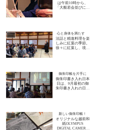
は午前10時から、
「大般若会並びに檀
信徒総会」が執り行
われ、檀信徒皆様
と、600巻の経典を
転読し、今年一年の
無事をご祈祷しま
心と身体を満たす
す。ぜひご家族お揃
日誌
法話と精進料理を楽
いでお参りいただけ
しみに紅葉の季節。
ますと幸いです。
徐々に紅葉し、境内
昨年の様子御朱印も
も色づき始めており
書き進めておりま
ます。本日も県外の
す！今月お...
団体様が法話にご参
加下さいました。和
尚さんからの問いか
御朱印帳を片手に
けに真剣に考える場
日誌
御朱印書き入れ日本
面や、ユーモアある
日は、9月最初の御
話に笑顔になる場面
朱印書き入れの日今
も。法話後には、皆
月は、北陸新幹線の
様からもう一度お話
開業記念として、特
を聞き...
別御朱印も頒布開始
致しました。県内外
からお求めいただい
新しい御朱印帳！
ております。ご拝観
日誌
オリジナルな越前和
の方々が、御朱印帳
紙OLYMPUS
をお持ちになってご
DIGITAL CAMERA
来山くださいまし