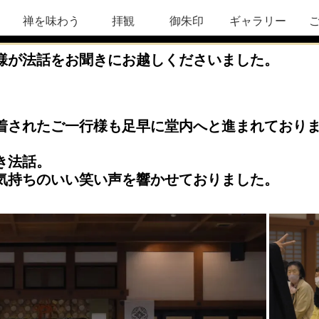
禅を味わう
拝観
御朱印
ギャラリー
様が法話をお聞きにお越しくださいました。
着されたご一行様も足早に堂内へと進まれており
き法話。
気持ちのいい笑い声を響かせておりました。