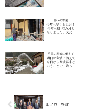
大好評頂いておりま
た。御朱印を通し
す越前和紙のご朱印
て、たくさ...
帳。夏らしい爽やか
な青色の柄や夜空の
ような銀色と黒の物
雪への準備
が登場しました。ま
日誌
今年も早くも11月！
た、秋に向けた落ち
今年も残り2カ月と
着いた色や満月のよ
なりました。大安禅
うな朱印帳も。長田
寺の境内では連日庭
製紙所様の手作...
師の末政様により
木々の剪定作業が進
められています。ま
た、世話方の宮田様
明日の寒波に備えて
が暖かいうちにと玄
日誌
明日の寒波に備えて
関周辺の雪囲いの設
今日から寒波再来と
置作業を行なって下
いうことで、残った
さいました。「暖
雪の除雪作業に励み
冬、雪が少ないと言
ました。15日～ 大
うけどね...
安禅寺×デジタルア
ート前売り券販売中
3月15日(土)16日(日)
に行われる大安禅寺
×デジタルアートイ
ベントの前売り券が
販売されました！先
田ノ谷 托鉢
着500名様...