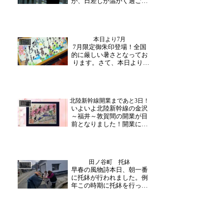
が、日差しが温かく過ごし
ま...
やすい日となりました。お
出かけ日和に誘われてか、
本日は午前中からご家族や
ご夫婦でお参り下さる方が
本日より7月
多くお越しくださいまし
日誌
7月限定御朱印登場！全国
た。寺内をゆっくりお参り
的に厳しい暑さとなってお
された後には、散策を兼ね
ります。さて、本日より7
て松...
月。月替わり限定御朱印に
も7月限定の物が登場しま
した！早速お問い合わせく
ださる方やご希望の方がお
北陸新幹線開業まであと3日！
越し下さり、大変ご好評い
日誌
いよいよ北陸新幹線の金沢
ただいております。7月2日
～福井～敦賀間の開業が目
（土）12時～14時と...
前となりました！開業に際
しまして 県内では様々な
イベントが行われる予定で
すが、大安禅寺では「北陸
新幹線開業記念御朱印」の
田ノ谷町 托鉢
頒布と「福井4代目藩主・
日誌
早春の風物詩本日、朝一番
松平光通公座像」の特別開
に托鉢が行われました。例
帳を行います。手作りの
年この時期に托鉢を行って
消...
おり、地元では風物詩に。
今回の托鉢は、3月20日(木)
に行われる「春季彼岸会」
の行事のお供え・花団子に