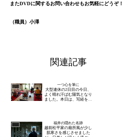
またDVDに関するお問い合わせもお気軽にどうぞ！
（職員）小澤
関連記事
一つ心を筆に
日誌
大型連休の2日目の今日、
よく晴れ汗ばむ陽気となり
ました。本日は、写経を体
験してみたいとご予約され
たお客様が2組おいでくだ
さいました。筆を握り一心
に文字を書いていらっしゃ
福井の隠れた名跡
り、お帰りの際には、時間
日誌
越前松平家の廟所風が少し
が経つのを忘れてしまった
肌寒さを感じさせました
よ。と笑顔で話されてい