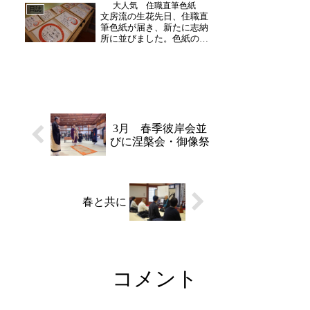
大人気 住職直筆色紙
活用させていただきます。
日誌
文房流の生花先日、住職直
最後に総代様と朝早くから
筆色紙が届き、新たに志納
ご協力くださり、誠...
所に並びました。色紙の中
でも、「一に掃除 二に笑
顔 三四元気におかげ様」
やダルマ色紙が人気でござ
います！一枚一枚手書きで
すので、ぜひお手に取って
ご覧ください。華展も開催
しております午後には生
け...
3月 春季彼岸会並
びに涅槃会・御像祭
春と共に
コメント