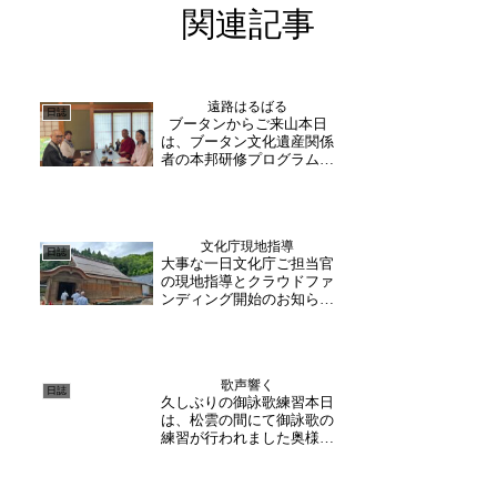
関連記事
遠路はるばる
日誌
ブータンからご来山本日
は、ブータン文化遺産関係
者の本邦研修プログラムと
して、大安禅寺の文化財管
理と継承・修理工事見学と
してご来山されました。日
本滞在中は、京都・奈良の
文化庁現地指導
建築物視察にまわられるよ
日誌
大事な一日文化庁ご担当官
うです。午後には、月替わ
の現地指導とクラウドファ
り御朱印の取材に、福井新
ンディング開始のお知らせ
聞...
本日、大安禅寺に文化庁よ
り担当官がお越しくださ
り、今後の修理について現
地でご指導を賜りました。
歌声響く
今回からは、庫裏、開山
日誌
久しぶりの御詠歌練習本日
堂、開基堂、宝蔵といった
は、松雲の間にて御詠歌の
境内に分布する重要な建物
練習が行われました奥様の
群の...
ご指導の下、約一カ月ぶり
の練習来月は御詠歌講習が
ある為、新たな譜面での練