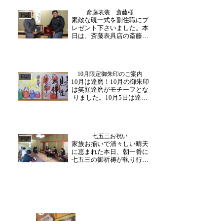
習となりました。松浦建設
斎藤表装 斎藤様
㈱ 会長ご来山そして、現
日誌
素敵な硯一式を副住職にプ
在修理工事を担当して下さ
レゼント下さいました。本
っている松浦建設株式会
日は、斎藤表具店の斎藤様
社...
がご来山下さいました。和
尚さんの益々のご活躍を応
援する為、貴重な硯のセッ
トを御寄進下さいました。
10月限定御朱印のご案内
齊藤様は、先代実道和尚様
日誌
10月は達磨！10月の御朱印
の代より、お世話になって
は笑顔達磨がモチーフとな
いる表装屋さんです。こ
りました。10月5日は達磨
の...
大師の忌日です。今月は、
10月限定と合わせて達磨忌
限定御朱印もご用意させて
頂きました。二体とも達磨
七五三お祝い
をモチーフにしております
日誌
家族お揃いで清々しい晴天
が、よく見ると顔の表情が
に恵まれた本日、朝一番に
違います。ぜひご...
七五三の御祈祷が執り行わ
れました。お祝い事にご家
族お揃いでお越し下さり、
緊張気味の子供さんにそれ
ぞれ声をかけていらっしゃ
いました。ご両親と一緒に
お焼香をしたりと、健やか
な成長と皆様の健康安