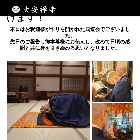
連日の祝訪、感謝御礼申し上
メニュー
げます！
本日はお釈迦様が悟りを開かれた成道会でございまし
た。
先日のご報告も御本尊様にお伝えし、改めて日頃の感
謝と共に身を引き締める思いとなりました。