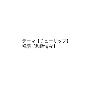
テーマ【チューリップ】
禅語【和敬清寂】