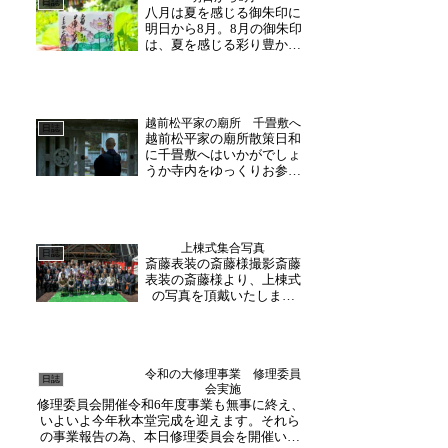
日誌
八月は夏を感じる御朱印に
てくださる方々のお陰で、
明日から8月。8月の御朱印
落慶式・晋山式という大
は、夏を感じる彩り豊かな
切...
三種類となりました。御朱
印の紹介をさせていただき
ます。テーマ【蓮】禅語
【當処即ち蓮華国】テーマ
越前松平家の廟所 千畳敷へ
【風鈴】禅語【夏日清風来
日誌
越前松平家の廟所散策日和
る】毎月書き入れ日を設け
に千畳敷へはいかがでしょ
ております。下記の日程
うか寺内をゆっくりお参り
日...
された後には、散策を兼ね
て松平家のお墓所である
「千畳敷」まで訪れる方も
おられ、ご家族やご夫婦で
上棟式集合写真
お参り下さいました。福井
日誌
斎藤表装の斎藤様撮影斎藤
の名石・笏谷石で作られ、
表装の斎藤様より、上棟式
高さ約4メートルの墓石が
の写真を頂戴いたしまし
並...
た。当日は撮影にご協力下
さり、誠にありがとうござ
います。各報道に当日の様
子が掲載され、ご覧下さっ
令和の大修理事業 修理委員
た皆様からお祝いのお言葉
日誌
会実施
も頂戴しております。あり
修理委員会開催令和6年度事業も無事に終え、
がとうございます。
いよいよ今年秋本堂完成を迎えます。それら
の事業報告の為、本日修理委員会を開催いた