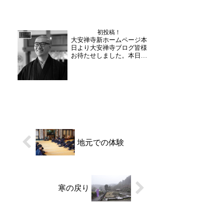
しました。本堂修理の事業報告や、今後工事
に入る開基堂・開山堂の修理工程について話
が進められました。皆様からの貴重なご意...
初投稿！
日誌
大安禅寺新ホームページ本
日より大安禅寺ブログ皆様
お待たせしました。本日よ
り新ホームページ大安にて
大安禅寺の日常をお届けさ
せて頂きます。まだ調整箇
所などあり、見づらくご迷
惑をお掛けしますが引続き
調整作業をしながら当ホー
ムページより大安禅寺の
日...
地元での体験
寒の戻り