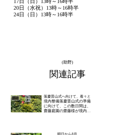
17日（日）
13時～16時
半
20日（水祝）
13時～16時
半
24日（日）
13時～16時
半
(助野)
関連記事
落慶晋山式へ向けて、着々と
日誌
境内整備落慶晋山式の準備
に向けて、この数日間は、
齋藤庭園の齋藤様が境内の
整備を行っていただいてお
ります。本堂周辺から寺内
入口に至るまで、広大な境
内に、細やかな手入れが施
明日から8月
されます。こうして、支え