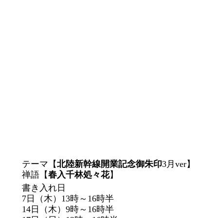
テーマ【
北陸新幹線開業記念御朱印
3月ver】
禅語【
春入千林処々花
】
書き入れ日
7日（木）13時～16時半
14日（木）
9時～16時
半