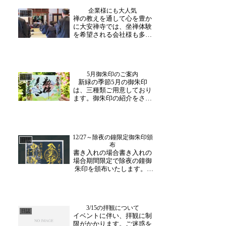
とに美しさを増しておりま
企業様にも大人気
す！爽やかな風に揺れる若
日誌
禅の教えを通して心を豊か
葉や穏やかな陽光に包まれ
に大安禅寺では、坐禅体験
た境内の景色は、この時期
を希望される会社様も多く
な...
おられます。本日は、ある
企業様がご招待旅行の一環
として坐禅体験にご参加い
ただきました。日々の忙し
5月御朱印のご案内
さのの中、自分自身と静か
日誌
新緑の季節5月の御朱印
に向き合う時間はなかなか
は、三種類ご用意しており
取れないものですが、自
ます。御朱印の紹介をさせ
身...
ていただきます。テーマ
【新緑と青い鳥】見開きサ
イズ禅語【敬佛養心】テー
マ【大安禅寺に咲き誇るシ
12/27～除夜の鐘限定御朱印頒
ャガ】見開きサイズ禅語
日誌
布
【花開香世界】テーマ【鯉
書き入れの場合書き入れの
のぼりに思う】禅語【清風
場合期間限定で除夜の鐘御
坐中に...
朱印を頒布いたします。3
年ぶりの除夜の鐘を記念
し、12月27日から1月3日の
7日間限定で除夜の鐘御朱
印が登場いたします。除夜
3/15の拝観について
の鐘を撞いた後は、ぜひ寺
日誌
イベントに伴い、拝観に制
内へもお立ち寄りくださ
限がかかります。ご迷惑を
い。27日、31日また...