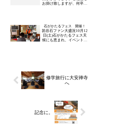
お掛け致しますが、何卒宜
しくお願い致します。
石がかたるフェス 開催！
日誌
笏谷石ファン大盛況10月12
日(土)石がかたるフェス天
候にも恵まれ、イベントに
合わせて多くの方がご来山
下さいました。知る・体
験・学び・飲食ごとにエリ
アが分かれ、笏谷石にまつ
わるワークショップがお楽
しみいただきました。【知
るエリアの内容】・福...
修学旅行に大安禅寺
へ
記念に。