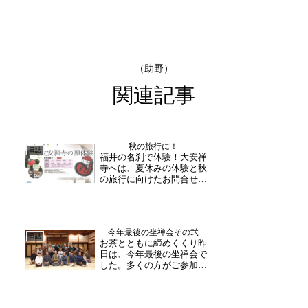
（助野）
関連記事
秋の旅行に！
日誌
福井の名刹で体験！大安禅
寺へは、夏休みの体験と秋
の旅行に向けたお問合せを
多くいただくようになって
います。これから迎える夏
休みや秋の行楽シーズン。
大安禅寺には、幼稚園のお
今年最後の坐禅会その弐
子様から老人クラブや社員
日誌
お茶とともに締めくくり昨
旅行の方々など幅広い世代
日は、今年最後の坐禅会で
の方がお越し下さいま
した。多くの方がご参加く
す。...
ださり大盛況でした。毎年
最終坐禅会では、お抹茶茶
礼を行います。皆様と一年