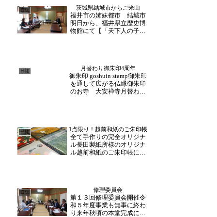
を振り返りながら語らう時
茨城県結城市からご来山
間は特別です。来年も皆様
日誌
福井市の姉妹都市 結城市
とともに腰を据えて坐禅三
明日から、福井県立歴史博
昧に精進していきたいと
物館にて【「天下人の子」
思...
結城秀康と一族・家臣】が
開催されるにあたり、関係
者の方々がご来山下さいま
した。茶礼後、副住職が寺
月替わり御朱印4周年
内をご案内いたしました。
日誌
御朱印 goshuin stamp御朱印
結城市と福井市は、友好都
を通して広がる仏縁御朱印
市でもあります。初代・
のお寺 大安禅寺月替わり
結...
御朱印4周年記念特別クリ
ア御朱印100枚限定！「韋
駄天尊御朱印」この度、御
法縁下さった皆様のお陰様
1点限り！越前和紙のご朱印帳
で、月替わり御朱印を頒布
日誌
全て手作りの完全オリジナ
してから4年目を迎えるこ
ル長田製紙所様のオリジナ
ととな...
ル越前和紙のご朱印帳に新
しい柄が登場しました！色
鮮やかな花柄や初夏に涼し
気な青色や淡い色合いの
物、お落ち着いた黒と銀色
修理委員会
のシックな御帳面などな
日誌
第１３回修理委員会開催令
ど。様々な朱印帳が並びま
和５年度事業も無事に終わ
した。ご自身の朱印帳とし
り来年秋頃の本堂完成に向
てだ...