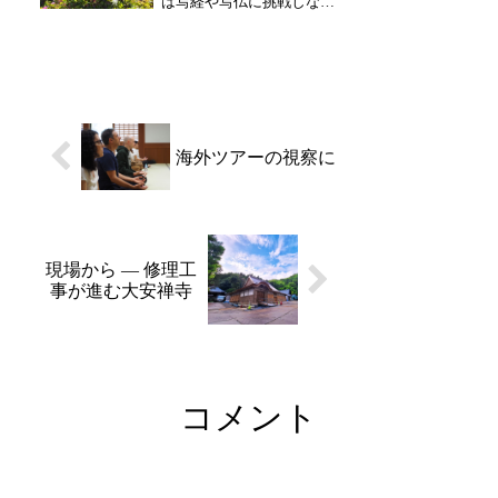
は写経や写仏に挑戦しなが
備を...
らゆっくり過ごされていま
した。お寺de遊ぼう。2日
目の本日はご夫婦ご友人同
士で多くの方がお越しくだ
さいました。涼しい風が通
り抜けるお堂や写経場で筆
を進める静かな時間を過...
海外ツアーの視察に
現場から ― 修理工
事が進む大安禅寺
コメント