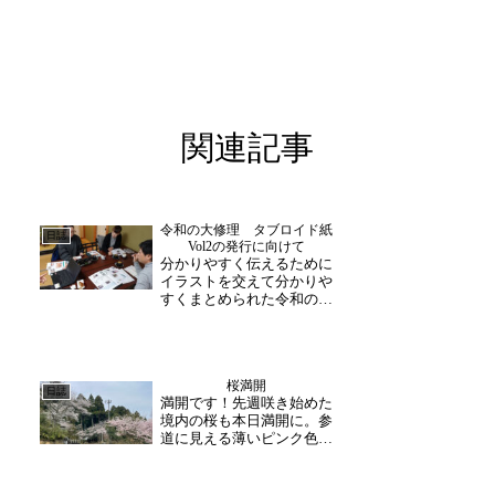
関連記事
令和の大修理 タブロイド紙
日誌
Vol2の発行に向けて
分かりやすく伝えるために
イラストを交えて分かりや
すくまとめられた令和の大
修理用タブロイド紙この
度、令和の大修理事業の内
容がまとめられたタブロイ
ド紙にVol2が発行されま
桜満開
す。本日から打合せが行わ
日誌
満開です！先週咲き始めた
れ、副住職は、現在までの
境内の桜も本日満開に。参
修理工事の様子をお話さ
道に見える薄いピンク色の
れ...
景色が目を惹きます。寺内
の拝観後に散策される方や
下山の際に車をゆっくり走