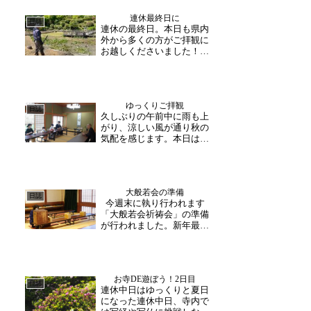
らせたり路肩に駐車して写
連休最終日に
真を撮ったり、桜景色を楽
日誌
連休の最終日。本日も県内
しまれました。静かな山寺
外から多くの方がご拝観に
にてごゆっくりお参りい
お越しくださいました！住
た...
職は連日式典に向けての境
内整備に励んでおられま
す。今日は、本堂周りから
各所お堂周辺を整備されま
ゆっくりご拝観
した。ご拝観の際は、ぜひ
日誌
久しぶりの午前中に雨も上
境内の散策もお楽しみくだ
がり、涼しい風が通り秋の
さい。
気配を感じます。本日は県
外のお檀家様がお参りに来
られ、法要後には近況など
しばしの談笑を楽しまれま
した。研修の一環午後から
大般若会の準備
は学生の方々が見学に！福
日誌
今週末に執り行われます
井市郷土歴史博物館に実習
「大般若会祈祷会」の準備
に来られている学生様
が行われました。新年最初
が、...
の年中行事でもあり、檀信
徒の皆様をはじめあらゆる
方々の無事平安と御繁栄を
御祈願申し上げる行事で
お寺DE遊ぼう！2日目
す。古くから伝わる「般若
日誌
連休中日はゆっくりと夏日
経」を出し、出席人数や昨
になった連休中日、寺内で
年の様子を確認しながら準