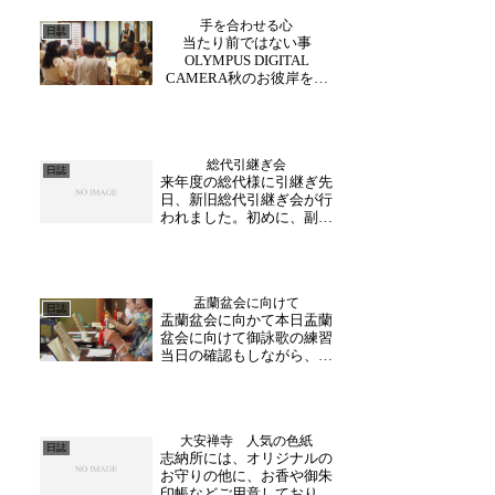
ており、実際に体験されて
手を合わせる心
いる様子を撮影いたしまし
日誌
当たり前ではない事
た。新幹線開業に向けて、
OLYMPUS DIGITAL
体験コンテンツを準備し...
CAMERA秋のお彼岸を前
に、お隣石川県からのお客
様が法話コース参加されま
した。「前はよく来たけ
ど、今回は久しぶりに！」
総代引継ぎ会
修理工事が始まった為前に
日誌
来年度の総代様に引継ぎ先
来られた時と変わった部分
日、新旧総代引継ぎ会が行
に驚かれたり、法話後工...
われました。初めに、副住
職より今年一年の感謝のお
言葉と、総代様からのご挨
拶がございました。副住職
より、一年間の行事予定が
盂蘭盆会に向けて
伝えられた後、各区の注意
日誌
盂蘭盆会に向かて本日盂蘭
事項や申し送り事項をそれ
盆会に向けて御詠歌の練習
ぞれ引き継がれました。
当日の確認もしながら、最
来...
終調整の練習が始まりまし
た。鈴の透き通った音が響
き、皆さんの歌声が重なり
ます。当日は、広いお堂に
大安禅寺 人気の色紙
て、御詠歌をお聴きいただ
日誌
志納所には、オリジナルの
けますので、ぜひお越し下
お守りの他に、お香や御朱
さい。 (助野)
印帳などご用意しておりま