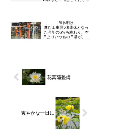
す。その中でも人気なの
は、やはり住職が直筆でか
かれる達磨色紙です。「家
内安全」「健康安心」「商
連休明け
売繁盛」「一に掃除 二に
日誌
進む工事最大9連休となっ
笑顔 三四元気に おかげ
た今年のGWも終わり、本
さま」全て一枚一枚風合い
日よりいつもの日常が。連
が...
休中の賑やかな声が響いた
境内も静けさが戻り、風や
鳥など自然の音が耳に届き
ます。さて、連休中休みと
なっていた本堂の修理工事
の現場も本日より再開され
ました。様々な確認をと
り...
花菖蒲整備
爽やかな一日に