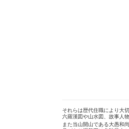
それらは歴代住職により大
六羅漢図や山水図、故事人
また当山開山である大愚和