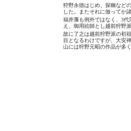
狩野永徳はじめ、探幽など
した。またそれに倣ってか
福井藩も例外ではなく、3代
え、御用絵師とし越前狩野
故に了之は越前狩野派の初祖
目となるわけですが、大安禅
山には狩野元昭の作品が多