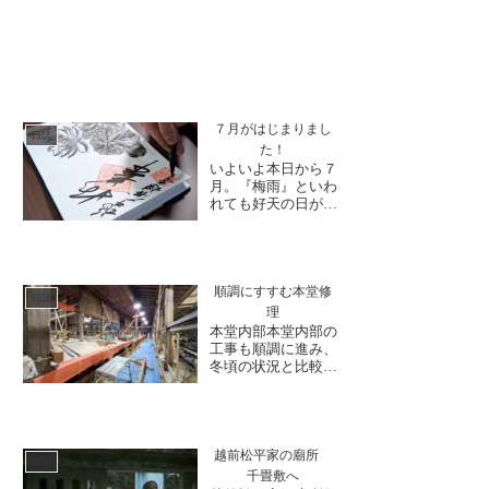
７月がはじまりまし
日誌
た！
いよいよ本日から７
月。『梅雨』といわ
れても好天の日が続
いたりと、すごしや
すい気候が続いてい
る最近でしたが、今
朝の天気予報で「週
末から梅雨前線が北
順調にすすむ本堂修
日誌
陸地方に上昇…」と
理
予報されておりまし
本堂内部本堂内部の
た。梅雨はこれから
工事も順調に進み、
が本番のようです
冬頃の状況と比較す
ね。昨日のブログで
ると構造が見てわか
もお伝え...
る状態に整ってきま
した。土壁も各所荒
壁が塗られ、復原さ
れる本堂内部の完成
越前松平家の廟所
日誌
が待ち遠しいです。
千畳敷へ