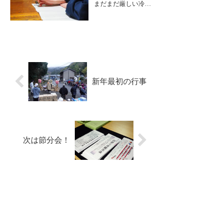
まだまだ厳しい冷え
始楽しげに聞いてお
込みがありますが、
られました。法話の
日中は温かく感じる
後は、精...
日も多くなってきて
おり春の訪れを感じ
ます。さて、積もっ
た雪もだいぶ融けご
友人同士など観光で
お越し下さる方も多
くなってきました。
新年最初の行事
大安禅寺では、お一
人様か...
次は節分会！