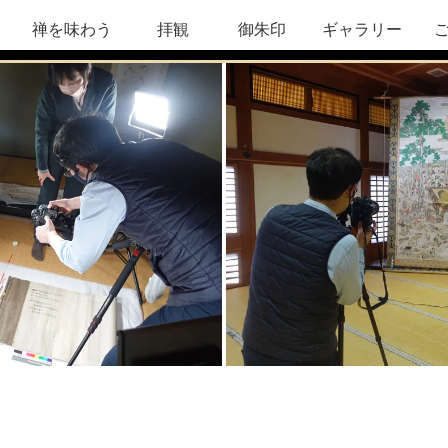
禅を味わう
拝観
御朱印
ギャラリー