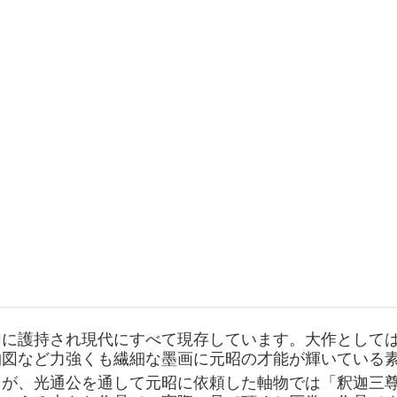
切に護持され現代にすべて現存しています。大作として
物図など力強くも繊細な墨画に元昭の才能が輝いている
尚が、光通公を通して元昭に依頼した軸物では「釈迦三