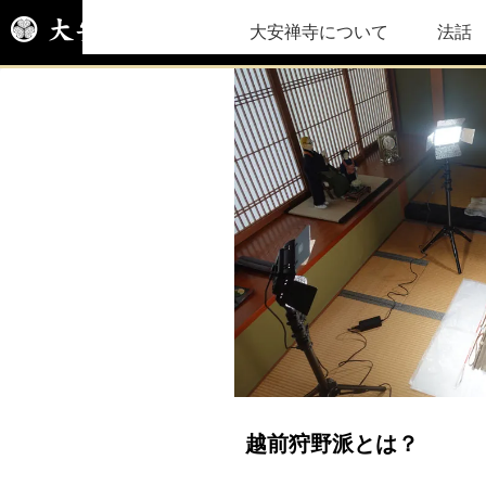
大安禅寺について
法話
越前狩野派とは？