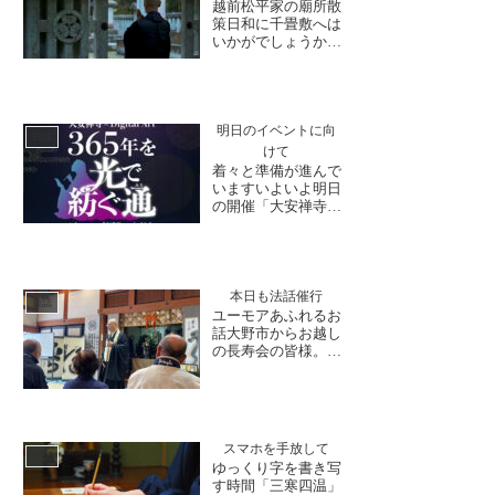
本堂屋根屋根はこけ
越前松平家の廟所散
らも葺き終わり上屋
策日和に千畳敷へは
の銅板葺きが始まり
いかがでしょうか寺
ました。昨年の秋ご
内をゆっくりお参り
ろの小...
された後には、散策
を兼ねて松平家のお
墓所である「千畳
敷」まで訪れる方も
明日のイベントに向
日誌
おられ、ご家族やご
けて
夫婦でお参り下さい
着々と準備が進んで
ました。福井の名
いますいよいよ明日
石・笏谷石で作ら
の開催「大安禅寺デ
れ、高さ約4メート
ジタルアート～光で
ルの墓石が並...
紡ぐ通～」準備も
着々と進められてお
ます。寺内は、歴史
を辿りながら、アー
本日も法話催行
日誌
ト展示をご覧いただ
ユーモアあふれるお
けるようになってお
話大野市からお越し
ります。また、1日
の長寿会の皆様。玄
目のオープニングで
峰和尚の生き生き法
は、境内を彩る驚き
話は県内でも大人
のパフォ...
気！今日は福井県大
野市の方々が法話に
ご参加くださいまし
スマホを手放して
た。初めてお越しに
日誌
ゆっくり字を書き写
なった方もおられ、
す時間「三寒四温」
和尚さんのお話を終