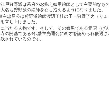
の江戸狩野派は幕府のお抱え御用絵師として主要的なも
諸大名も狩野派の絵師を召し抱えるようになりました。
藩主忠昌公は狩野派絵師渡辺了桂の子・狩野了之（りょ
派を立ち上げました。
に当たる人物です。そして、その嫡男である元昭（げん
寺の開基である4代藩主光通公に画才を認められ優遇さ
く残されているのです。