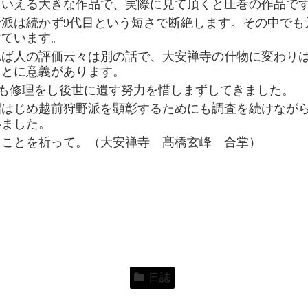
といえる大きな作品で、実際に見て頂くと圧巻の作品で
派は続かず9代目という短さで断絶します。その中でも
けています。
れば人の評価云々は別の話で、大安禅寺の什物に変わり
ことに意義があります。
も修理をし後世に遺す努力を惜しまずしてきました。
昭はじめ越前狩野派を顕彰するためにも調査を続けなが
いました。
ることを祈って。（大安禅寺 髙橋玄峰 合掌）
日誌